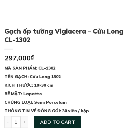
Gạch ốp tường Viglacera – Cửu Long
CL-1302
297,000
₫
MÃ SẢN PHẨM: CL-1302
TÊN GẠCH: Cửu Long 1302
KÍCH THƯỚC: 10×30 cm
BỀ MẶT: Lapatto
CHỦNG LOẠI: Semi Porcelain
THÔNG TIN VỀ ĐÓNG GÓI: 30 viên / hộp
Gạch ốp tường Viglacera - Cửu Long CL-1302 quantity
ADD TO CART