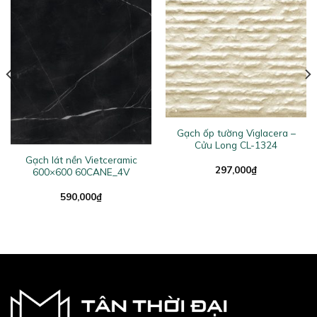
Gạch ốp tường Viglacera –
Cửu Long CL-1324
Gạch lát nền Vietceramic
297,000
₫
600×600 60CANE_4V
590,000
₫