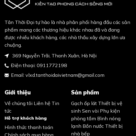
Tân Thời Đại tự hào là nhà phân phối hàng đầu các sản
phẩm mang các thương hiệu khác nhau đã và đang
được nhiều khách hàng, các nhà thầu xây dựng lớn ưa
chuộng.
369 Nguyễn Trãi, Thanh Xuân, Hà Nội
Điện thoại:
0911772198
Email:
vlxd.tanthoidaivietnam@gmail.com
Giới thiệu
Sản phẩm
Về chúng tôi
Liên hệ
Tin
Gạch ốp lát
Thiết bị vệ
tức
sinh
Sen vòi
Phụ kiện
Hỗ trợ khách hàng
phòng tắm
Bình nóng
lạnh
Bồn nước
Thiết bị
Hình thức thanh toán
nhà bếp
Chính sách mua hàng