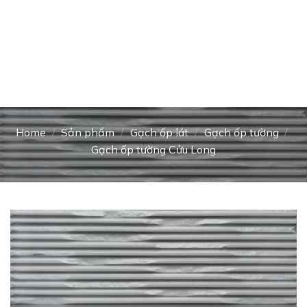
Home
/
Sản phẩm
/
Gạch ốp lát
/
Gạch ốp tường
/
Gạch ốp tường Cửu Long