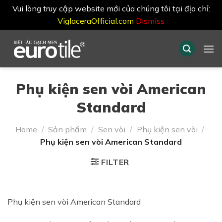
Vui lòng truy cập website mới của chúng tôi tại địa chỉ:
ViglaceraOfficial.com
Dismiss
Skip
to
content
Phụ kiện sen vòi American
Standard
Home
/
Sản phẩm
/
Sen vòi
/
Phụ kiện sen vòi
/
Phụ kiện sen vòi American Standard
FILTER
Phụ kiện sen vòi American Standard