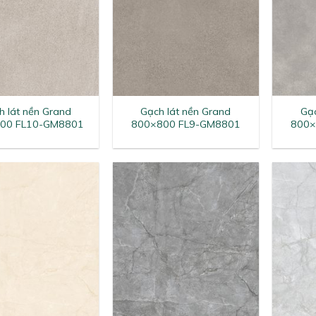
+
+
h lát nền Grand
Gạch lát nền Grand
Gạc
00 FL10-GM8801
800×800 FL9-GM8801
800×