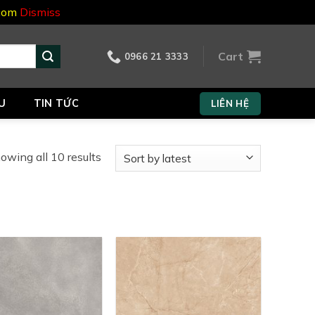
.com
Dismiss
Cart
0966 21 3333
U
TIN TỨC
LIÊN HỆ
owing all 10 results