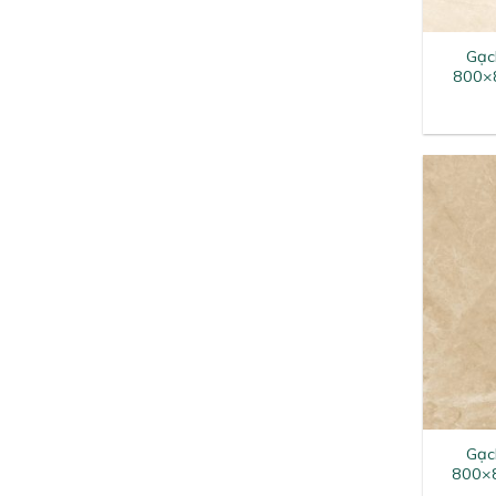
+
Gạc
800×
+
Gạc
800×8