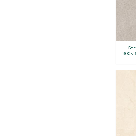
+
Gạc
800×8