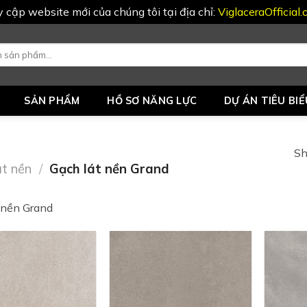
uy cập website mới của chúng tôi tại địa chỉ:
ViglaceraOfficial
SẢN PHẨM
HỒ SƠ NĂNG LỰC
DỰ ÁN TIÊU BIỂ
Sh
át nền
/
Gạch lát nền Grand
 nền Grand