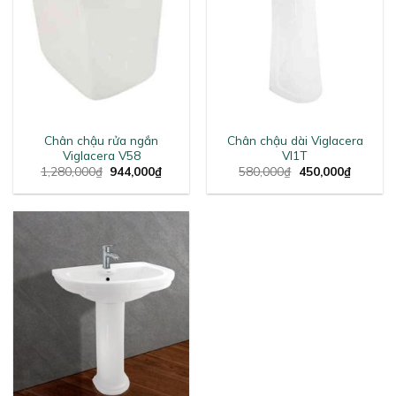
Chân chậu rửa ngắn
Chân chậu dài Viglacera
Viglacera V58
VI1T
Original
Current
Original
Current
1,280,000
₫
944,000
₫
580,000
₫
450,000
₫
price
price
price
price
was:
is:
was:
is:
1,280,000₫.
944,000₫.
580,000₫.
450,000