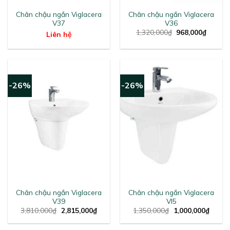
Chân chậu ngắn Viglacera
Chân chậu ngắn Viglacera
V37
V36
Original
Curren
1,320,000
₫
968,000
₫
Liên hệ
price
price
was:
is:
1,320,000₫.
968,00
-26%
-26%
Chân chậu ngắn Viglacera
Chân chậu ngắn Viglacera
V39
VI5
Original
Current
Original
Curren
3,810,000
₫
2,815,000
₫
1,350,000
₫
1,000,000
₫
price
price
price
price
was:
is:
was:
is:
3,810,000₫.
2,815,000₫.
1,350,000₫.
1,000,