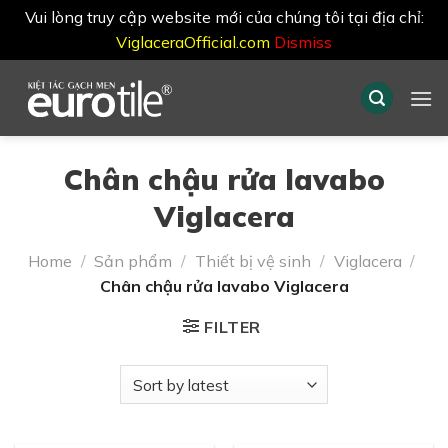
Vui lòng truy cập website mới của chúng tôi tại địa chỉ:
ViglaceraOfficial.com
Dismiss
Skip
to
content
Chân chậu rửa lavabo
Viglacera
Home
/
Sản phẩm
/
Thiết bị vệ sinh
/
Viglacera
/
Chân chậu rửa lavabo Viglacera
FILTER