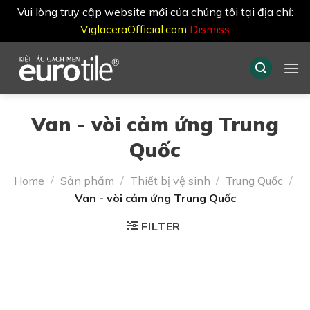
Vui lòng truy cập website mới của chúng tôi tại địa chỉ:
ViglaceraOfficial.com
Dismiss
Skip
to
content
Van - vòi cảm ứng Trung
Quốc
Home
/
Sản phẩm
/
Thiết bị vệ sinh
/
Trung Quốc
/
Van - vòi cảm ứng Trung Quốc
FILTER