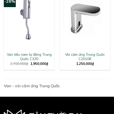
-28%
Van tiểu nam tự động Trung
Vòi cảm ứng Trung Quốc
Quốc C320
C20108
Original
Current
2,700,000
₫
1,950,000
₫
1,250,000
₫
price
price
was:
is:
2,700,000₫.
1,950,000₫.
Van - vòi cảm ứng Trung Quốc