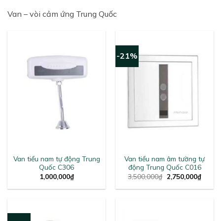
Van – vòi cảm ứng Trung Quốc
-21%
Van tiểu nam tự động Trung
Van tiểu nam âm tường tự
Quốc C306
động Trung Quốc C016
Original
Curren
1,000,000
₫
3,500,000
₫
2,750,000
₫
price
price
was:
is:
3,500,000₫.
2,750,