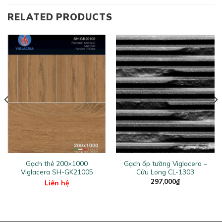
RELATED PRODUCTS
Gạch thẻ 200×1000
Gạch ốp tường Viglacera –
Viglacera SH-GK21005
Cửu Long CL-1303
297,000
₫
Liên hệ