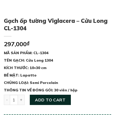
Gạch ốp tường Viglacera – Cửu Long
CL-1304
297,000
₫
MÃ SẢN PHẨM: CL-1304
TÊN GẠCH: Cửu Long 1304
KÍCH THƯỚC: 10×30 cm
BỀ MẶT: Lapatto
CHỦNG LOẠI: Semi Porcelain
THÔNG TIN VỀ ĐÓNG GÓI: 30 viên / hộp
Gạch ốp tường Viglacera - Cửu Long CL-1304 quantity
ADD TO CART