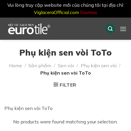
Vui lòng truy cập website mới của chúng tôi tại địa chỉ:
ViglaceraOfficial.com
Dismiss
Skip
to
content
Phụ kiện sen vòi ToTo
Home
/
Sản phẩm
/
Sen vòi
/
Phụ kiện sen vòi
/
Phụ kiện sen vòi ToTo
FILTER
Phụ kiện sen vòi ToTo
No products were found matching your selection.