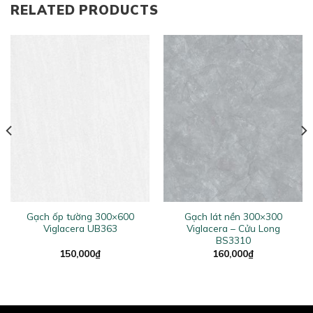
RELATED PRODUCTS
Gạch ốp tường 300×600
Gạch lát nền 300×300
Viglacera UB363
Viglacera – Cửu Long
BS3310
150,000
₫
160,000
₫