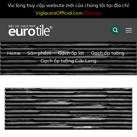
Vui lòng truy cập website mới của chúng tôi tại địa chỉ:
ViglaceraOfficial.com
Dismiss
Skip
to
content
Home
/
Sản phẩm
/
Gạch ốp lát
/
Gạch ốp tường
/
Gạch ốp tường Cửu Long