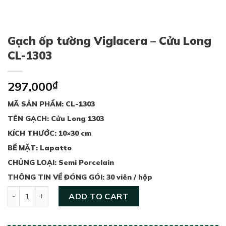
Gạch ốp tường Viglacera – Cửu Long
CL-1303
297,000
₫
MÃ SẢN PHẨM: CL-1303
TÊN GẠCH: Cửu Long 1303
KÍCH THƯỚC: 10×30 cm
BỀ MẶT: Lapatto
CHỦNG LOẠI: Semi Porcelain
THÔNG TIN VỀ ĐÓNG GÓI: 30 viên / hộp
Gạch ốp tường Viglacera - Cửu Long CL-1303 quantity
ADD TO CART