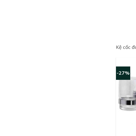
Kệ cốc đ
-27%
+