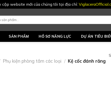
uy cập website mới của chúng tôi tại địa chỉ:
ViglaceraOfficial
SẢN PHẨM
HỒ SƠ NĂNG LỰC
DỰ ÁN TIÊU BIỂ
S
/
Phụ kiện phòng tắm các loại
/
Kệ cốc đánh răng