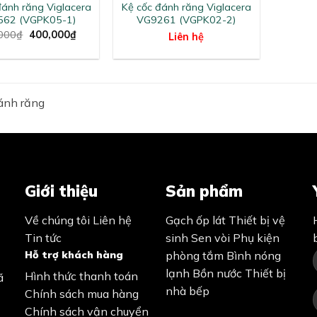
đánh răng Viglacera
Kệ cốc đánh răng Viglacera
562 (VGPK05-1)
VG9261 (VGPK02-2)
Original
Current
000
₫
400,000
₫
Liên hệ
price
price
was:
is:
550,000₫.
400,000₫.
ánh răng
Giới thiệu
Sản phẩm
Về chúng tôi
Liên hệ
Gạch ốp lát
Thiết bị vệ
Tin tức
sinh
Sen vòi
Phụ kiện
Hỗ trợ khách hàng
phòng tắm
Bình nóng
lạnh
Bồn nước
Thiết bị
Hình thức thanh toán
ã
nhà bếp
Chính sách mua hàng
Chính sách vận chuyển