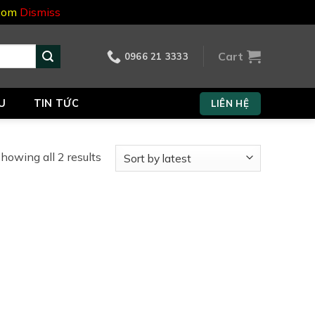
.com
Dismiss
Cart
0966 21 3333
U
TIN TỨC
LIÊN HỆ
howing all 2 results