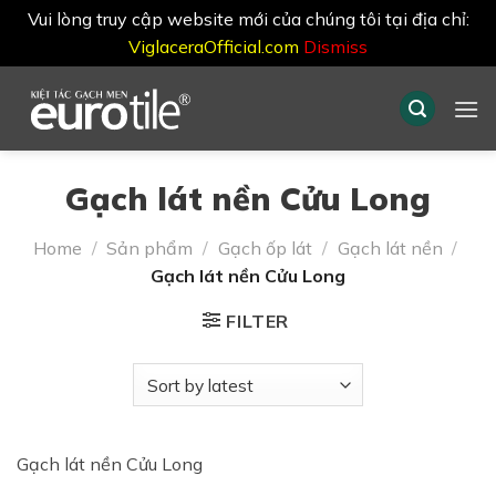
Vui lòng truy cập website mới của chúng tôi tại địa chỉ:
ViglaceraOfficial.com
Dismiss
Skip
to
content
Gạch lát nền Cửu Long
Home
/
Sản phẩm
/
Gạch ốp lát
/
Gạch lát nền
/
Gạch lát nền Cửu Long
FILTER
Gạch lát nền Cửu Long