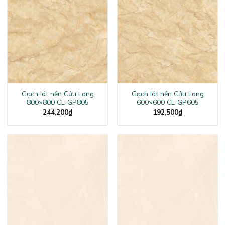
Gạch lát nền Cửu Long
Gạch lát nền Cửu Long
800×800 CL-GP805
600×600 CL-GP605
244,200
₫
192,500
₫