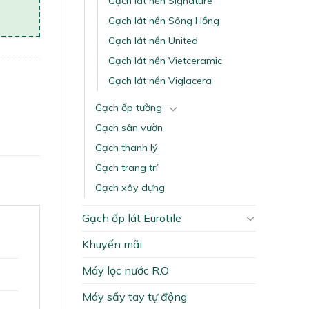
Gạch lát nền Signature
Gạch lát nền Sông Hồng
Gạch lát nền United
Gạch lát nền Vietceramic
Gạch lát nền Viglacera
Gạch ốp tường
Gạch sân vườn
Gạch thanh lý
Gạch trang trí
Gạch xây dựng
Gạch ốp lát Eurotile
Khuyến mãi
Máy lọc nước R.O
Máy sấy tay tự động