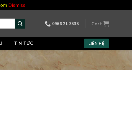
.com
Dismiss
Cart
0966 21 3333
U
TIN TỨC
LIÊN HỆ