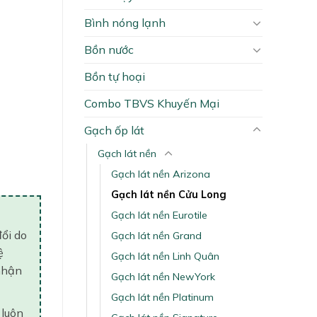
Bình nóng lạnh
Bồn nước
Bồn tự hoại
Combo TBVS Khuyến Mại
Gạch ốp lát
y
Gạch lát nền
Gạch lát nền Arizona
Gạch lát nền Cửu Long
Gạch lát nền Eurotile
đổi do
Gạch lát nền Grand
ệ
Gạch lát nền Linh Quân
nhận
Gạch lát nền NewYork
Gạch lát nền Platinum
 luôn