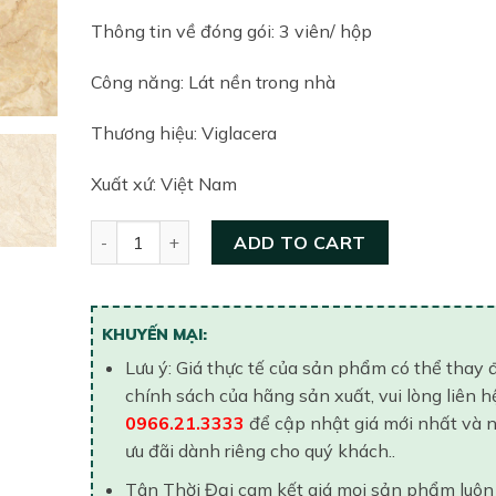
Thông tin về đóng gói: 3 viên/ hộp
Công năng: Lát nền trong nhà
Thương hiệu: Viglacera
Xuất xứ: Việt Nam
Gạch lát nền Cửu Long 800x800 CL-GP805 quantit
ADD TO CART
KHUYẾN MẠI:
Lưu ý: Giá thực tế của sản phẩm có thể thay 
chính sách của hãng sản xuất, vui lòng liên h
0966.21.3333
để cập nhật giá mới nhất và 
ưu đãi dành riêng cho quý khách..
Tân Thời Đại cam kết giá mọi sản phẩm luôn