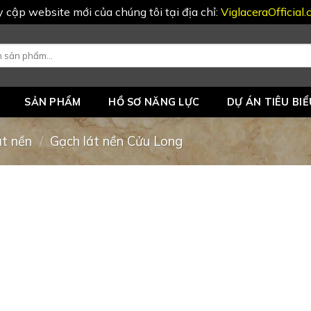
uy cập website mới của chúng tôi tại địa chỉ:
ViglaceraOfficial
SẢN PHẨM
HỒ SƠ NĂNG LỰC
DỰ ÁN TIÊU BIỂ
át nền
/
Gạch lát nền Cửu Long