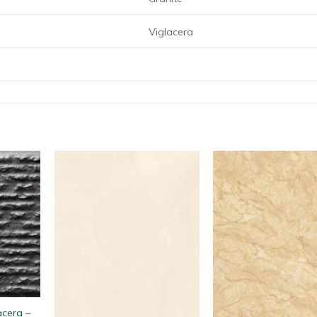
Viglacera
acera –
+
+