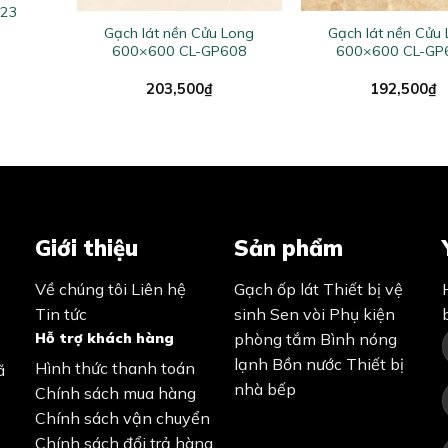
323
Gạch lát nền Cửu Long
Gạch lát nền Cửu
600×600 CL-GP608
600×600 CL-GP
203,500
₫
192,500
₫
Giới thiệu
Sản phẩm
Về chúng tôi
Liên hệ
Gạch ốp lát
Thiết bị vệ
Tin tức
sinh
Sen vòi
Phụ kiện
Hỗ trợ khách hàng
phòng tắm
Bình nóng
lạnh
Bồn nước
Thiết bị
Hình thức thanh toán
ã
nhà bếp
Chính sách mua hàng
Chính sách vận chuyển
Chính sách đổi trả hàng