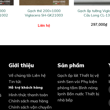
+
+
000
Gạch thẻ 200×1000
Gạch ốp tường Vigl
21002
Viglacera SH-GK21003
Cửu Long CL-1
297,000
₫
Liên hệ
Giới thiệu
Sản phẩm
Về chúng tôi
Liên hệ
Gạch ốp lát
Thiết bị vệ
Tin tức
sinh
Sen vòi
Phụ kiện
Hỗ trợ khách hàng
phòng tắm
Bình nóng
lạnh
Bồn nước
Thiết bị
Hình thức thanh toán
ã
nhà bếp
Chính sách mua hàng
Chính sách vận chuyển