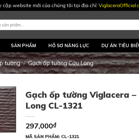
uy cập website mới của chúng tôi tại địa chỉ:
ViglaceraOfficial
SẢN PHẨM
HỒ SƠ NĂNG LỰC
DỰ ÁN TIÊU BIỂ
p tường
/
Gạch ốp tường Cửu Long
Gạch ốp tường Viglacera –
Long CL-1321
297,000
₫
MÃ SẢN PHẨM: CL-1321