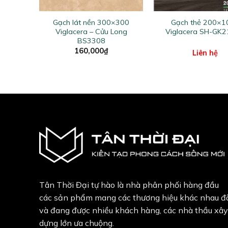
+
+
000
Gạch lát nền 300×300
Gạch thẻ 200×1
21005
Viglacera – Cửu Long
Viglacera SH-GK
BS3308
160,000
₫
Liên hệ
Tân Thời Đại tự hào là nhà phân phối hàng đầu
các sản phẩm mang các thương hiệu khác nhau đ
và đang được nhiều khách hàng, các nhà thầu xây
dựng lớn ưa chuộng.