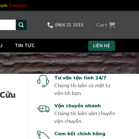
.com
Dismiss
Cart
0966 21 3333
U
TIN TỨC
LIÊN HỆ
Tư vấn tận tình 24/7
Chúng tôi luôn có mặt tư
 Cửu
vấn tới bạn.
Vận chuyển nhanh
Chúng tôi luôn sẵn chuyến
vận chuyển.
Cam kết chính hãng