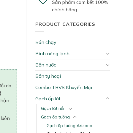
Sản phẩm cam kết 100%
chính hãng.
PRODUCT CATEGORIES
Bán chạy
tity
Bình nóng lạnh
Bồn nước
Bồn tự hoại
đổi do
Combo TBVS Khuyến Mại
ệ
Gạch ốp lát
nhận
Gạch lát nền
Gạch ốp tường
 luôn
Gạch ốp tường Arizona