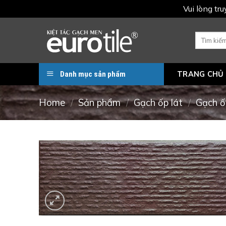
Vui lòng tr
Skip
to
Search
for:
content
Danh mục sản phẩm
TRANG CHỦ
Home
/
Sản phẩm
/
Gạch ốp lát
/
Gạch ố