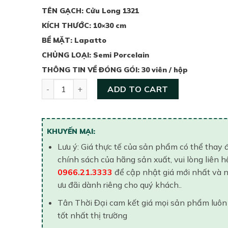
TÊN GẠCH: Cửu Long 1321
KÍCH THƯỚC: 10×30 cm
BỀ MẶT: Lapatto
CHỦNG LOẠI: Semi Porcelain
THÔNG TIN VỀ ĐÓNG GÓI: 30 viên / hộp
Gạch ốp tường Viglacera - Cửu Long CL-1321 quan
ADD TO CART
KHUYẾN MẠI:
Lưu ý: Giá thực tế của sản phẩm có thể thay 
chính sách của hãng sản xuất, vui lòng liên h
0966.21.3333
để cập nhật giá mới nhất và 
ưu đãi dành riêng cho quý khách..
Tân Thời Đại cam kết giá mọi sản phẩm luôn
tốt nhất thị trường