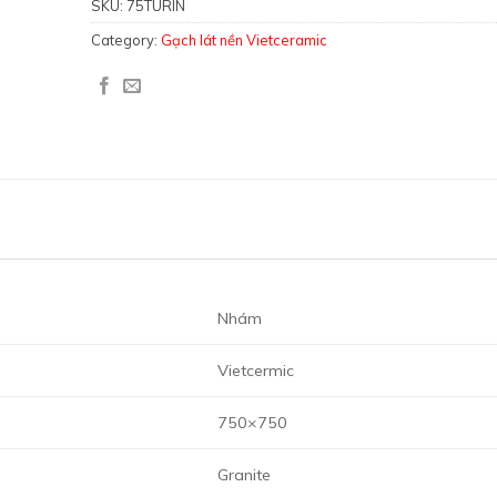
SKU:
75TURIN
Category:
Gạch lát nền Vietceramic
Nhám
Vietcermic
750×750
Granite