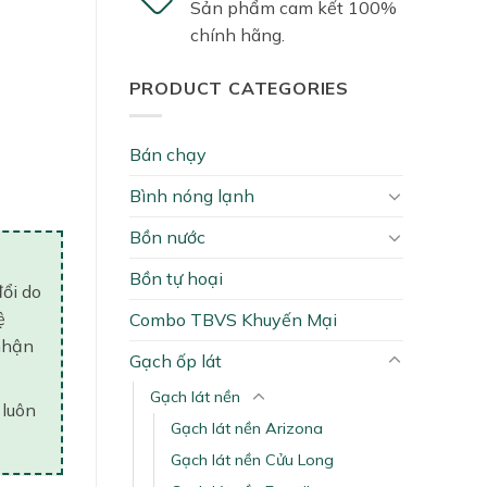
Sản phẩm cam kết 100%
chính hãng.
PRODUCT CATEGORIES
Bán chạy
Bình nóng lạnh
Bồn nước
Bồn tự hoại
đổi do
ệ
Combo TBVS Khuyến Mại
nhận
Gạch ốp lát
Gạch lát nền
 luôn
Gạch lát nền Arizona
Gạch lát nền Cửu Long