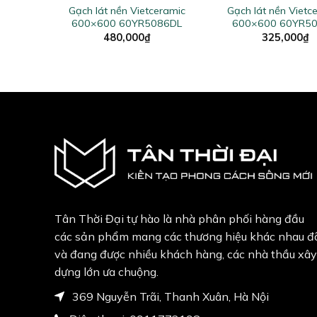
eramic
Gạch lát nền Vietceramic
Gạch lát nền Vietc
86CL
600×600 60YR5086DL
600×600 60YR5
480,000
₫
325,000
₫
Tân Thời Đại tự hào là nhà phân phối hàng đầu
các sản phẩm mang các thương hiệu khác nhau đ
và đang được nhiều khách hàng, các nhà thầu xây
dựng lớn ưa chuộng.
369 Nguyễn Trãi, Thanh Xuân, Hà Nội