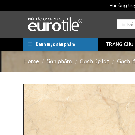
Vui lòng tr
Skip
to
Search
for:
content
Danh mục sản phẩm
TRANG CHỦ
Home
/
Sản phẩm
/
Gạch ốp lát
/
Gạch l