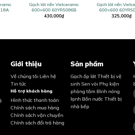
eramic
Gạch lát nền Vietceramic
Gạch lát nền Vietc
018A
600×600 60YR5086B
600×600 60YR5
430,000
₫
325,000
₫
Giới thiệu
Sản phẩm
Về chúng tôi
Liên hệ
Gạch ốp lát
Thiết bị vệ
Tin tức
sinh
Sen vòi
Phụ kiện
Hỗ trợ khách hàng
phòng tắm
Bình nóng
lạnh
Bồn nước
Thiết bị
Hình thức thanh toán
ã
nhà bếp
Chính sách mua hàng
Chính sách vận chuyển
Chính sách đổi trả hàng