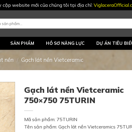
uy cập website mới của chúng tôi tại địa chỉ:
ViglaceraOfficial
SẢN PHẨM
HỒ SƠ NĂNG LỰC
DỰ ÁN TIÊU BIỂ
át nền
/
Gạch lát nền Vietceramic
Gạch lát nền Vietceramic
750×750 75TURIN
Mã sản phẩm: 75TURIN
Tên sản phẩm: Gạch lát nền Vietceramics 75TU