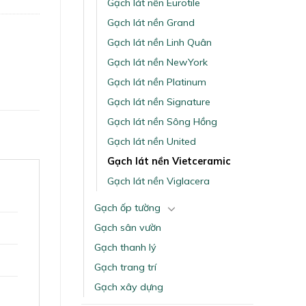
Gạch lát nền Eurotile
Gạch lát nền Grand
Gạch lát nền Linh Quân
Gạch lát nền NewYork
Gạch lát nền Platinum
Gạch lát nền Signature
Gạch lát nền Sông Hồng
Gạch lát nền United
Gạch lát nền Vietceramic
Gạch lát nền Viglacera
Gạch ốp tường
Gạch sân vườn
Gạch thanh lý
Gạch trang trí
Gạch xây dựng