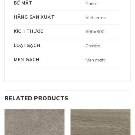
BỀ MẶT
Nhám
HÃNG SẢN XUẤT
Vietcermic
KÍCH THƯỚC
600×600
LOẠI GẠCH
Granite
MEN GẠCH
Men matt
RELATED PRODUCTS