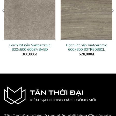
Gạch lát nền Vietceramic
Gạch lát nền Vietceramic
600×600 600SM8H8D
600×600 60YR5086CL
380,000
₫
528,000
₫
Tân Thời Đại tự hào là nhà phân phối hàng đầu các sản