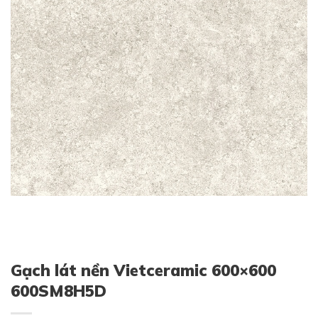
Gạch lát nền Vietceramic 600×600
600SM8H5D