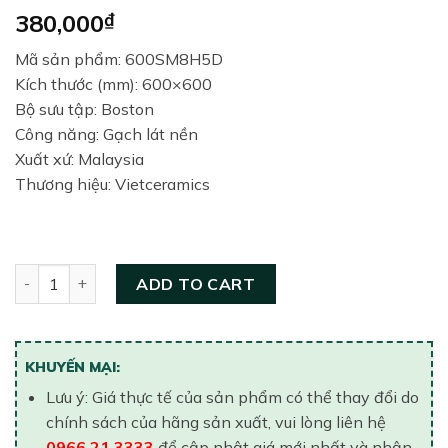
380,000
₫
Mã sản phẩm: 600SM8H5D
Kích thước (mm): 600×600
Bộ sưu tập: Boston
Công năng: Gạch lát nền
Xuất xứ: Malaysia
Thương hiệu: Vietceramics
Gạch lát nền Vietceramic 600×600 600SM8H5D quantity
ADD TO CART
KHUYẾN MẠI:
Lưu ý: Giá thực tế của sản phẩm có thể thay đổi do
chính sách của hãng sản xuất, vui lòng liên hệ
0966.21.3333
để cập nhật giá mới nhất và nhận