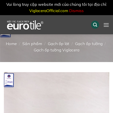
Vui lòng truy cập website mới của chúng tôi tại địa chỉ:
ViglaceraOfficial.com
Dismiss
Skip
to
content
Home
/
Sản phẩm
/
Gạch ốp lát
/
Gạch ốp tường
/
Gạch ốp tường Viglacera