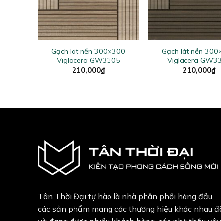
+
+
×200
Gạch lát nền 300×300
Gạch lát nền 30
-B3
Viglacera GW3305
Viglacera GW3
210,000
₫
210,000
₫
Tân Thời Đại tự hào là nhà phân phối hàng đầu
các sản phẩm mang các thương hiệu khác nhau đ