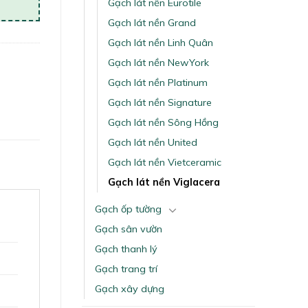
Gạch lát nền Eurotile
Gạch lát nền Grand
Gạch lát nền Linh Quân
Gạch lát nền NewYork
Gạch lát nền Platinum
Gạch lát nền Signature
Gạch lát nền Sông Hồng
Gạch lát nền United
Gạch lát nền Vietceramic
Gạch lát nền Viglacera
Gạch ốp tường
Gạch sân vườn
Gạch thanh lý
Gạch trang trí
Gạch xây dựng