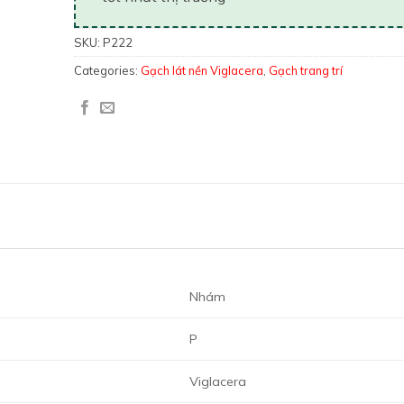
SKU:
P222
Categories:
Gạch lát nền Viglacera
,
Gạch trang trí
Nhám
P
Viglacera