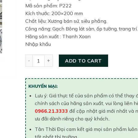
Mã sản phẩm: P222
Kích thước: 200×200 mm
Chất liệu: Xương bán sứ, siêu phẳng.
Công năng: Gạch Bông lát sàn, ốp tường, trang trí.
Hãng sản xuất : Thanh Xoan
Nhập khẩu
Gạch lát nền 200×200 Viglacera P222 quantity
ADD TO CART
KHUYẾN MẠI:
Lưu ý: Giá thực tế của sản phẩm có thể thay 
chính sách của hãng sản xuất, vui lòng liên h
0966.21.3333
để cập nhật giá mới nhất và 
ưu đãi dành riêng cho quý khách..
Tân Thời Đại cam kết giá mọi sản phẩm luôn
tốt nhất thị trường