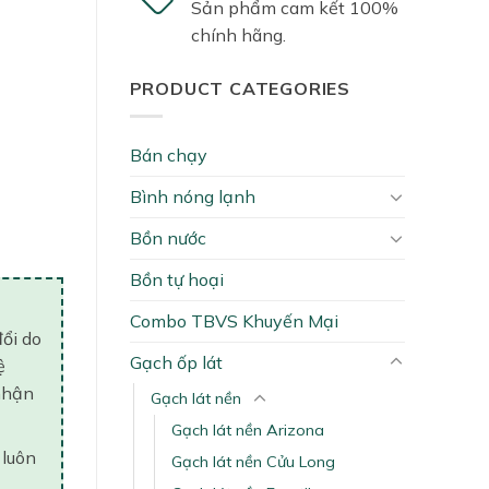
Sản phẩm cam kết 100%
chính hãng.
PRODUCT CATEGORIES
Bán chạy
Bình nóng lạnh
Bồn nước
Bồn tự hoại
Combo TBVS Khuyến Mại
đổi do
Gạch ốp lát
ệ
nhận
Gạch lát nền
Gạch lát nền Arizona
 luôn
Gạch lát nền Cửu Long