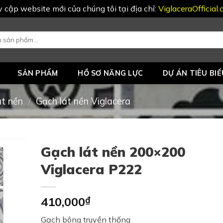
uy cập website mới của chúng tôi tại địa chỉ:
ViglaceraOfficial
SẢN PHẨM
HỒ SƠ NĂNG LỰC
DỰ ÁN TIÊU BIỂ
át nền
/
Gạch lát nền Viglacera
Gạch lát nền 200×200
Viglacera P222
410,000
₫
Gạch bông truyền thống