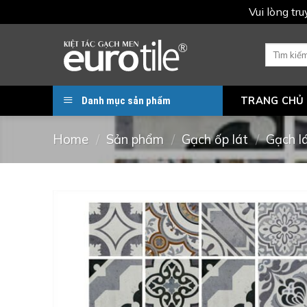
Vui lòng tr
Skip
to
Search
for:
content
Danh mục sản phẩm
TRANG CHỦ
Home
/
Sản phẩm
/
Gạch ốp lát
/
Gạch l