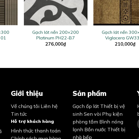
+
+
0×300
Gạch lát nền 200×200
Gạch lát nền 30
301
Platinum PH22-B7
Viglacera GW3
276,000
₫
210,000
₫
Giới thiệu
Sản phẩm
Về chúng tôi
Liên hệ
Gạch ốp lát
Thiết bị vệ
Tin tức
sinh
Sen vòi
Phụ kiện
Hỗ trợ khách hàng
phòng tắm
Bình nóng
lạnh
Bồn nước
Thiết bị
Hình thức thanh toán
ã
nhà bếp
Chính sách mua hàng