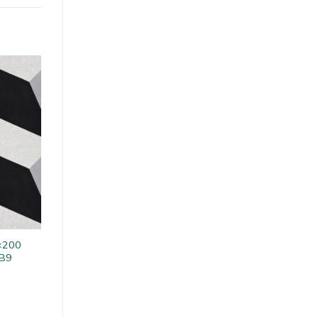
0×200
-B9