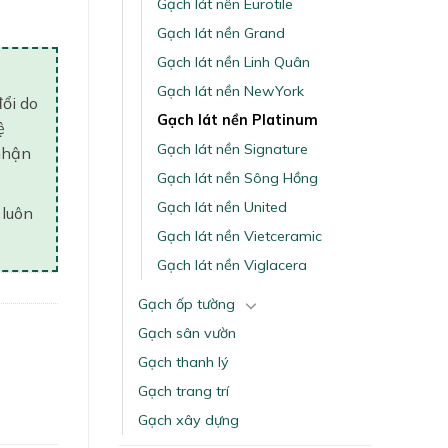
Gạch lát nền Eurotile
Gạch lát nền Grand
Gạch lát nền Linh Quân
Gạch lát nền NewYork
đổi do
Gạch lát nền Platinum
ệ
Gạch lát nền Signature
nhận
Gạch lát nền Sông Hồng
Gạch lát nền United
 luôn
Gạch lát nền Vietceramic
Gạch lát nền Viglacera
Gạch ốp tường
Gạch sân vườn
Gạch thanh lý
Gạch trang trí
Gạch xây dựng