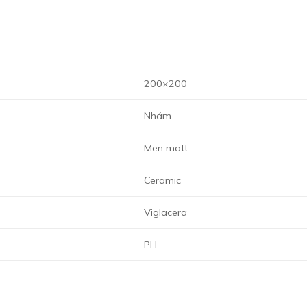
200×200
Nhám
Men matt
Ceramic
Viglacera
PH