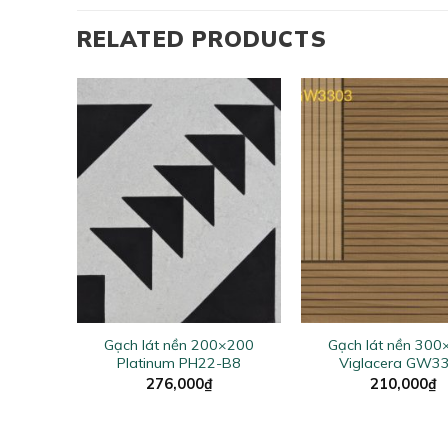
RELATED PRODUCTS
+
+
0×400
Gạch lát nền 200×200
Gạch lát nền 30
431
Platinum PH22-B8
Viglacera GW3
276,000
₫
210,000
₫