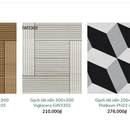
+
+
0×300
Gạch lát nền 300×300
Gạch lát nền 20
303
Viglacera GW3302
Platinum PH22
210,000
₫
276,000
₫