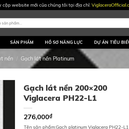
uy cập website mới của chúng tôi tại địa chỉ:
ViglaceraOfficial
SẢN PHẨM
HỒ SƠ NĂNG LỰC
DỰ ÁN TIÊU BIỂ
át nền
/
Gạch lát nền Platinum
Gạch lát nền 200×200
Viglacera PH22-L1
276,000
₫
Tên sản phẩm:Gạch platinum Viglacera PH22-L1