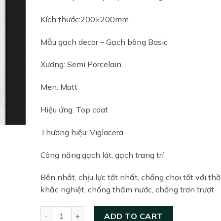
Kích thước:200×200mm
Mẫu gạch decor – Gạch bông Basic
Xương: Semi Porcelain
Men: Matt
Hiệu ứng: Top coat
Thương hiệu: Viglacera
Công năng:gạch lát, gạch trang trí
Bền nhất, chịu lực tốt nhất, chống chọi tốt với thời
khắc nghiệt, chống thấm nước, chống trơn trượt
Gạch lát nền 200×200 Viglacera PH22-L1 quantity
ADD TO CART