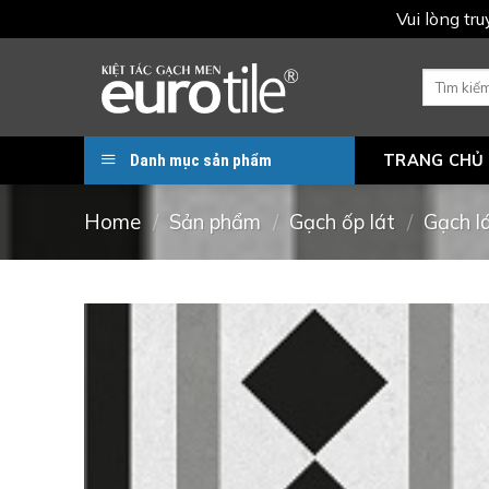
Vui lòng tr
Skip
to
Search
for:
content
Danh mục sản phẩm
TRANG CHỦ
Home
/
Sản phẩm
/
Gạch ốp lát
/
Gạch l