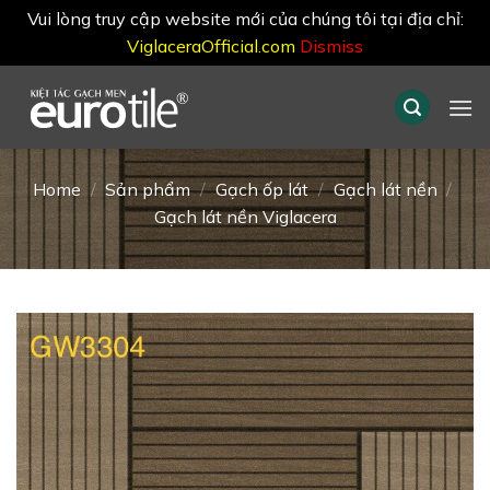
Vui lòng truy cập website mới của chúng tôi tại địa chỉ:
ViglaceraOfficial.com
Dismiss
Skip
to
content
Home
/
Sản phẩm
/
Gạch ốp lát
/
Gạch lát nền
/
Gạch lát nền Viglacera