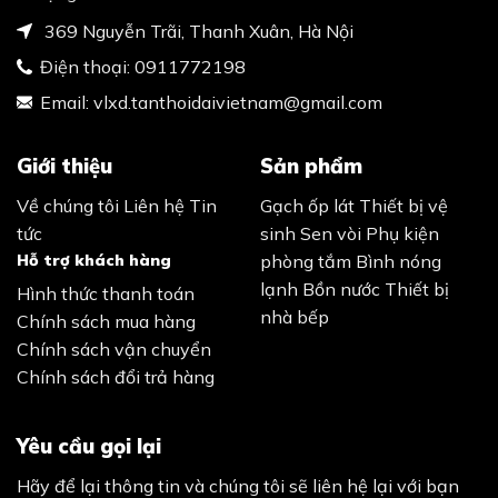
369 Nguyễn Trãi, Thanh Xuân, Hà Nội
Điện thoại:
0911772198
Email:
vlxd.tanthoidaivietnam@gmail.com
Giới thiệu
Sản phẩm
Về chúng tôi
Liên hệ
Tin
Gạch ốp lát
Thiết bị vệ
tức
sinh
Sen vòi
Phụ kiện
Hỗ trợ khách hàng
phòng tắm
Bình nóng
lạnh
Bồn nước
Thiết bị
Hình thức thanh toán
nhà bếp
Chính sách mua hàng
Chính sách vận chuyển
Chính sách đổi trả hàng
Yêu cầu gọi lại
Hãy để lại thông tin và chúng tôi sẽ liên hệ lại với bạn