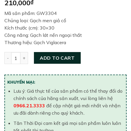
210,000
₫
Mã sản phẩm: GW3304
Chủng loại: Gạch men giả cổ
Kích thước (cm): 30×30
Công năng: Gạch lát nền ngoại thất
Thương hiệu: Gạch Viglacera
Gạch lát nền 300×300 Viglacera GW3304 quantity
ADD TO CART
KHUYẾN MẠI:
Lưu ý: Giá thực tế của sản phẩm có thể thay đổi do
chính sách của hãng sản xuất, vui lòng liên hệ
0966.21.3333
để cập nhật giá mới nhất và nhận
ưu đãi dành riêng cho quý khách..
Tân Thời Đại cam kết giá mọi sản phẩm luôn luôn
tốt nhất thị trường