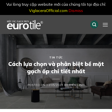
Vui lòng truy cập website mới của chúng tôi tại địa chỉ:
ViglaceraOfficial.com
Dismiss
Skip
to
content
TIN TỨC
Cách lựa chọn và phân biệt bề mặt
gạch ốp chi tiết nhất
POSTED ON
12/05/2022
BY
DIỆU LINH