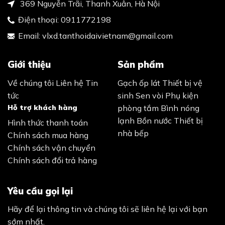
369 Nguyễn Trãi, Thanh Xuân, Hà Nội
Điện thoại:
0911772198
Email:
vlxd.tanthoidaivietnam@gmail.com
Giới thiệu
Sản phẩm
Về chúng tôi
Liên hệ
Tin
Gạch ốp lát
Thiết bị vệ
tức
sinh
Sen vòi
Phụ kiện
Hỗ trợ khách hàng
phòng tắm
Bình nóng
lạnh
Bồn nước
Thiết bị
Hình thức thanh toán
nhà bếp
Chính sách mua hàng
Chính sách vận chuyển
Chính sách đổi trả hàng
Yêu cầu gọi lại
Hãy để lại thông tin và chúng tôi sẽ liên hệ lại với bạn
sớm nhất.