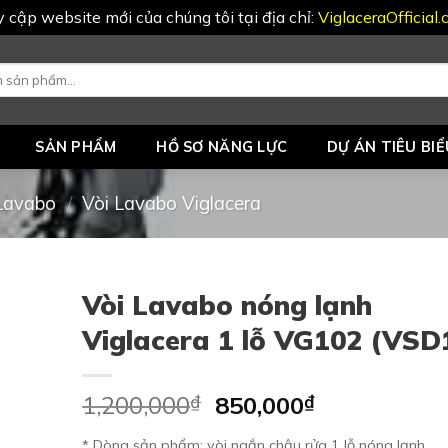
uy cập website mới của chúng tôi tại địa chỉ:
ViglaceraOfficial
SẢN PHẨM
HỒ SƠ NĂNG LỰC
DỰ ÁN TIÊU BIỂ
 Lavabo
/
Vòi Lavabo Viglacera
Vòi Lavabo nóng lạnh
Viglacera 1 lỗ VG102 (VSD
Original
Current
1,200,000
₫
850,000
₫
price
price
* Dòng sản phẩm: vòi ngắn chậu rửa 1 lỗ nóng lạnh