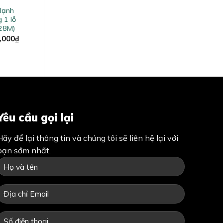
lạnh
 1 lỗ
28M)
al
Current
,000
₫
price
is:
,000₫.
5,250,000₫.
Yêu cầu gọi lại
Hãy để lại thông tin và chúng tôi sẽ liên hệ lại với
bạn sớm nhất.