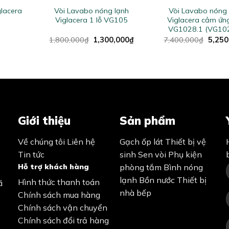
glacera
Vòi Lavabo nóng lạnh
Vòi Lavabo nóng 
Viglacera 1 lỗ VG105
Viglacera cảm ứng
VG1028.1 (VG10
Original
Current
Origin
1,800,000
₫
1,300,000
₫
7,400,000
₫
5,250
price
price
price
was:
is:
was:
1,800,000₫.
1,300,000₫.
7,400
Giới thiệu
Sản phẩm
Về chúng tôi
Liên hệ
Gạch ốp lát
Thiết bị vệ
Tin tức
sinh
Sen vòi
Phụ kiện
Hỗ trợ khách hàng
phòng tắm
Bình nóng
lạnh
Bồn nước
Thiết bị
Hình thức thanh toán
ã
nhà bếp
Chính sách mua hàng
Chính sách vận chuyển
Chính sách đổi trả hàng