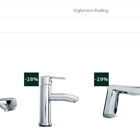
Viglacera thường
-28%
-29%
+
+