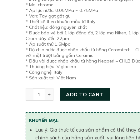
was:
is:
* Mạ: chrome
1,200,000₫.
850,000₫.
* Áp lực nước: 0.05MPa ~ 0.75MPa
* Van: Tay gạt gật gù
* Thiết kế theo khuôn mẫu từ Italy
* Chất liệu: đồng nguyên chất
* Được bảo vệ bởi 1 lớp đồng đỏ, 2 lớp mạ Niken, 1 lớ
Crom dày đến 22µm.
* Áp suất thử 1,6Mpa
* Bộ chia nước được nhập khẩu từ hãng Ceramtech – 
với mặt trượt bằng gốm Ceramic
* Đầu vòi được nhập khẩu từ hãng Neoperl – CHLB Đứ
* Thương hiệu: Viglacera
* Công nghệ: Italy
* Sản xuất tại: Việt Nam
Vòi Lavabo nóng lạnh Viglacera 1 lỗ VG102 (VSD10
ADD TO CART
KHUYẾN MẠI:
Lưu ý: Giá thực tế của sản phẩm có thể thay 
chính sách của hãng sản xuất, vui lòng liên h