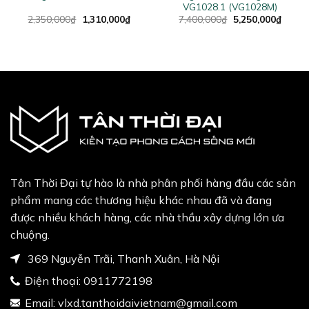
VG1028.1 (VG1028M)
ent
Original
Current
Original
Curren
2,350,000
₫
1,310,000
₫
7,400,000
₫
5,250,000
₫
price
price
price
price
was:
is:
was:
is:
0,000₫.
2,350,000₫.
1,310,000₫.
7,400,000₫.
5,250,
Tân Thời Đại tự hào là nhà phân phối hàng đầu các sản
phẩm mang các thương hiệu khác nhau đã và đang
được nhiều khách hàng, các nhà thầu xây dựng lớn ưa
chuộng.
369 Nguyễn Trãi, Thanh Xuân, Hà Nội
Điện thoại:
0911772198
Email:
vlxd.tanthoidaivietnam@gmail.com