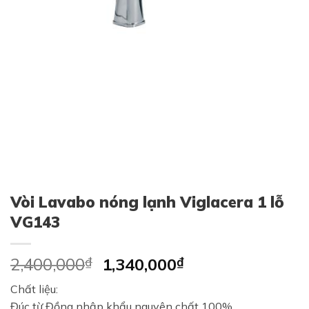
Vòi Lavabo nóng lạnh Viglacera 1 lỗ
VG143
Original
Current
2,400,000
₫
1,340,000
₫
price
price
Chất liệu:
was:
is:
Đúc từ Đồng nhập khẩu nguyên chất 100%