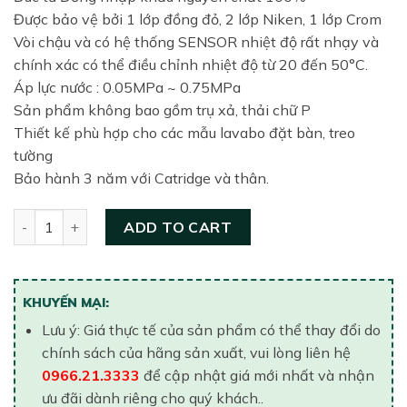
2,400,000₫.
1,340,000₫.
Được bảo vệ bởi 1 lớp đồng đỏ, 2 lớp Niken, 1 lớp Crom
Vòi chậu và có hệ thống SENSOR nhiệt độ rất nhạy và
chính xác có thể điều chỉnh nhiệt độ từ 20 đến 50°C.
Áp lực nước : 0.05MPa ~ 0.75MPa
Sản phẩm không bao gồm trụ xả, thải chữ P
Thiết kế phù hợp cho các mẫu lavabo đặt bàn, treo
tường
Bảo hành 3 năm với Catridge và thân.
Vòi Lavabo nóng lạnh Viglacera 1 lỗ VG143 quantity
ADD TO CART
KHUYẾN MẠI:
Lưu ý: Giá thực tế của sản phẩm có thể thay đổi do
chính sách của hãng sản xuất, vui lòng liên hệ
0966.21.3333
để cập nhật giá mới nhất và nhận
ưu đãi dành riêng cho quý khách..