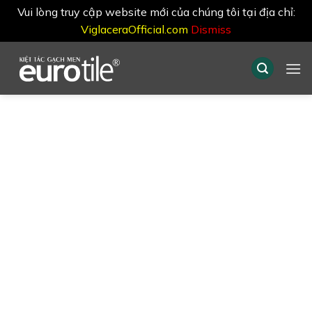
Vui lòng truy cập website mới của chúng tôi tại địa chỉ:
ViglaceraOfficial.com
Dismiss
Skip
to
content