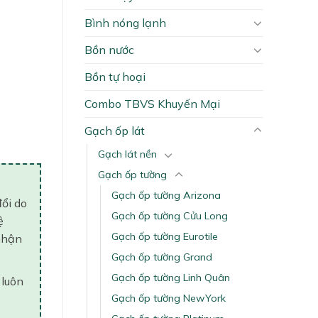
Bình nóng lạnh
Bồn nước
Bồn tự hoại
Combo TBVS Khuyến Mại
antity
Gạch ốp lát
Gạch lát nền
Gạch ốp tường
Gạch ốp tường Arizona
đổi do
Gạch ốp tường Cửu Long
ệ
Gạch ốp tường Eurotile
nhận
Gạch ốp tường Grand
Gạch ốp tường Linh Quân
 luôn
Gạch ốp tường NewYork