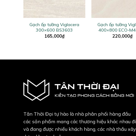
+
+
lacera
Gạch ốp tường Viglacera
Gạch ốp tường Vig
902
300×600 BS3603
400×800 ECO-M4
165,000
₫
220,000
₫
Tân Thời Đại tự hào là nhà phân phối hàng đầu
các sản phẩm mang các thương hiệu khác nhau đ
và đang được nhiều khách hàng, các nhà thầu xây