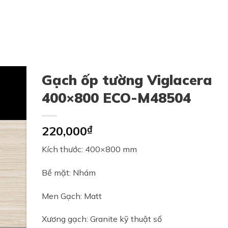
Gạch ốp tường Viglacera
400×800 ECO-M48504
220,000
₫
Kích thước: 400×800 mm
Bề mặt: Nhám
Men Gạch: Matt
Xương gạch: Granite kỹ thuật số