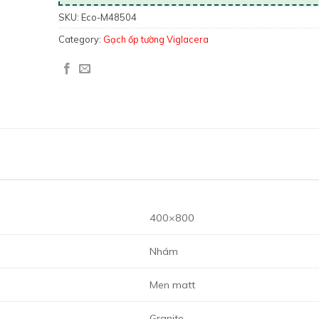
SKU:
Eco-M48504
Category:
Gạch ốp tường Viglacera
400×800
Nhám
Men matt
Granite