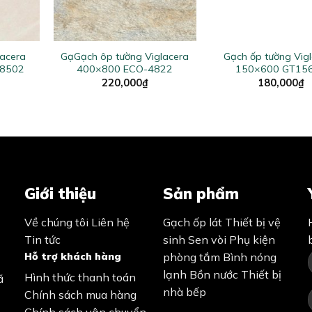
+
+
lacera
GạGạch ôp tường Viglacera
Gạch ốp tường Vig
8502
400×800 ECO-4822
150×600 GT15
220,000
₫
180,000
₫
Giới thiệu
Sản phẩm
Về chúng tôi
Liên hệ
Gạch ốp lát
Thiết bị vệ
Tin tức
sinh
Sen vòi
Phụ kiện
Hỗ trợ khách hàng
phòng tắm
Bình nóng
lạnh
Bồn nước
Thiết bị
Hình thức thanh toán
ã
nhà bếp
Chính sách mua hàng
Chính sách vận chuyển