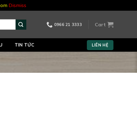
.com
Dismiss
Cart
0966 21 3333
U
TIN TỨC
LIÊN HỆ