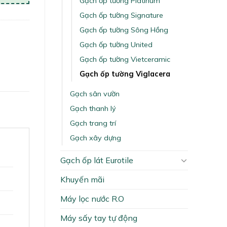
Gạch ốp tường Platinum
Gạch ốp tường Signature
Gạch ốp tường Sông Hồng
Gạch ốp tường United
Gạch ốp tường Vietceramic
Gạch ốp tường Viglacera
Gạch sân vườn
Gạch thanh lý
Gạch trang trí
Gạch xây dựng
Gạch ốp lát Eurotile
Khuyến mãi
Máy lọc nước R.O
Máy sấy tay tự động