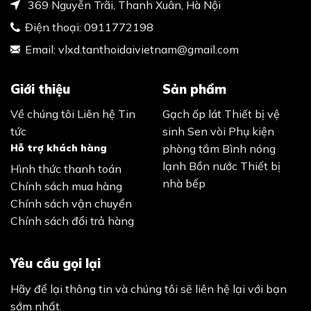
369 Nguyễn Trãi, Thanh Xuân, Hà Nội
Điện thoại:
0911772198
Email:
vlxd.tanthoidaivietnam@gmail.com
Giới thiệu
Sản phẩm
Về chúng tôi
Liên hệ
Tin
Gạch ốp lát
Thiết bị vệ
tức
sinh
Sen vòi
Phụ kiện
Hỗ trợ khách hàng
phòng tắm
Bình nóng
lạnh
Bồn nước
Thiết bị
Hình thức thanh toán
nhà bếp
Chính sách mua hàng
Chính sách vận chuyển
Chính sách đổi trả hàng
Yêu cầu gọi lại
Hãy để lại thông tin và chúng tôi sẽ liên hệ lại với bạn
sớm nhất.