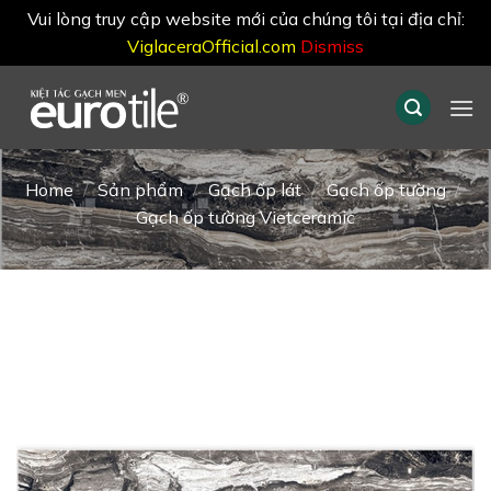
Vui lòng truy cập website mới của chúng tôi tại địa chỉ:
ViglaceraOfficial.com
Dismiss
Skip
to
content
Home
/
Sản phẩm
/
Gạch ốp lát
/
Gạch ốp tường
/
Gạch ốp tường Vietceramic