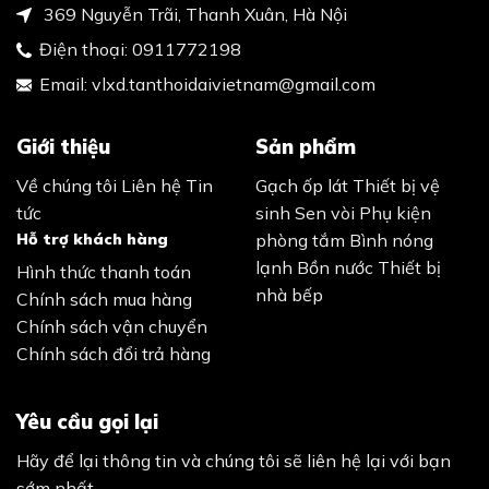
369 Nguyễn Trãi, Thanh Xuân, Hà Nội
Điện thoại:
0911772198
Email:
vlxd.tanthoidaivietnam@gmail.com
Giới thiệu
Sản phẩm
Về chúng tôi
Liên hệ
Tin
Gạch ốp lát
Thiết bị vệ
tức
sinh
Sen vòi
Phụ kiện
Hỗ trợ khách hàng
phòng tắm
Bình nóng
lạnh
Bồn nước
Thiết bị
Hình thức thanh toán
nhà bếp
Chính sách mua hàng
Chính sách vận chuyển
Chính sách đổi trả hàng
Yêu cầu gọi lại
Hãy để lại thông tin và chúng tôi sẽ liên hệ lại với bạn
sớm nhất.