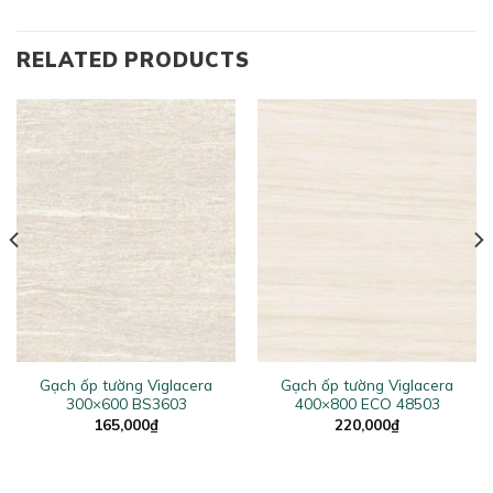
RELATED PRODUCTS
Gạch ốp tường Viglacera
Gạch ốp tường Viglacera
300×600 BS3603
400×800 ECO 48503
165,000
₫
220,000
₫