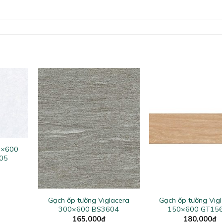
0×600
605
+
+
Gạch ốp tường Viglacera
Gạch ốp tường Vig
300×600 BS3604
150×600 GT15
165,000
₫
180,000
₫