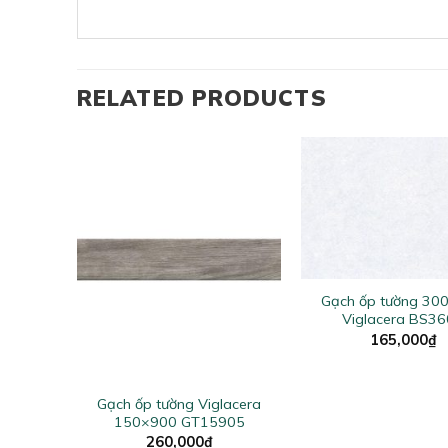
RELATED PRODUCTS
+
Gạch ốp tường 30
Viglacera BS3
165,000
₫
+
lacera
Gạch ốp tường Viglacera
805
150×900 GT15905
260,000
₫