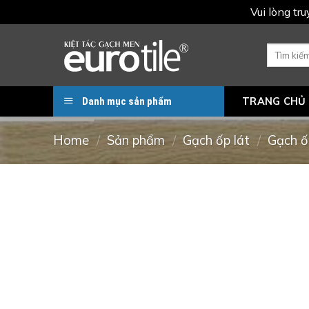
Vui lòng tr
Skip
to
Search
for:
content
Danh mục sản phẩm
TRANG CHỦ
Home
/
Sản phẩm
/
Gạch ốp lát
/
Gạch ố