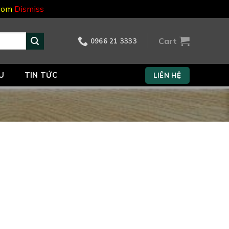
.com
Dismiss
Cart
0966 21 3333
U
TIN TỨC
LIÊN HỆ