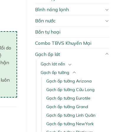
Bình nóng lạnh
ity
Bồn nước
Bồn tự hoại
Combo TBVS Khuyến Mại
đổi do
Gạch ốp lát
ệ
nhận
Gạch lát nền
Gạch ốp tường
 luôn
Gạch ốp tường Arizona
Gạch ốp tường Cửu Long
Gạch ốp tường Eurotile
Gạch ốp tường Grand
Gạch ốp tường Linh Quân
Gạch ốp tường NewYork