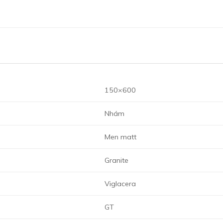
150×600
Nhám
Men matt
Granite
Viglacera
GT