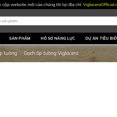
uy cập website mới của chúng tôi tại địa chỉ:
ViglaceraOfficial
SẢN PHẨM
HỒ SƠ NĂNG LỰC
DỰ ÁN TIÊU BIỂ
p tường
/
Gạch ốp tường Viglacera