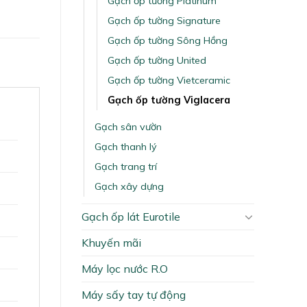
Gạch ốp tường Platinum
Gạch ốp tường Signature
Gạch ốp tường Sông Hồng
Gạch ốp tường United
Gạch ốp tường Vietceramic
Gạch ốp tường Viglacera
Gạch sân vườn
Gạch thanh lý
Gạch trang trí
Gạch xây dựng
Gạch ốp lát Eurotile
Khuyến mãi
Máy lọc nước R.O
Máy sấy tay tự động