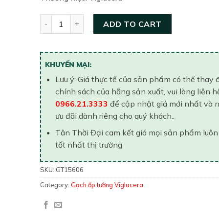
Gạch ốp tường Viglacera 150×600 GT15606 quant
ADD TO CART
KHUYẾN MẠI:
Lưu ý: Giá thực tế của sản phẩm có thể thay 
chính sách của hãng sản xuất, vui lòng liên h
0966.21.3333
để cập nhật giá mới nhất và 
ưu đãi dành riêng cho quý khách..
Tân Thời Đại cam kết giá mọi sản phẩm luôn
tốt nhất thị trường
SKU:
GT15606
Category:
Gạch ốp tường Viglacera