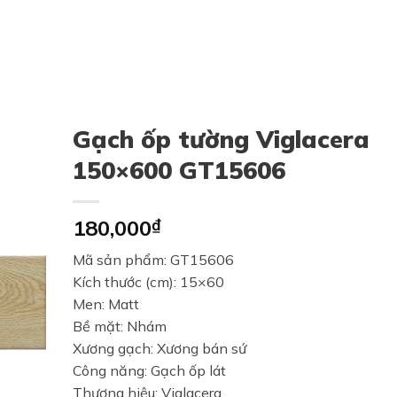
Gạch ốp tường Viglacera
150×600 GT15606
180,000
₫
Mã sản phẩm: GT15606
Kích thước (cm): 15×60
Men: Matt
Bề mặt: Nhám
Xương gạch: Xương bán sứ
Công năng: Gạch ốp lát
Thương hiệu: Viglacera