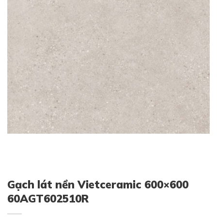
Gạch lát nền Vietceramic 600×600
60AGT602510R