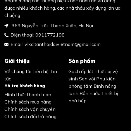
phẩm mang các thương hiệu khác nhau đã và đang
được nhiều khách hàng, các nhà thầu xây dựng lớn ưa
chuộng.
369 Nguyễn Trãi, Thanh Xuân, Hà Nội
Điện thoại:
0911772198
Email:
vlxd.tanthoidaivietnam@gmail.com
Giới thiệu
Sản phẩm
Về chúng tôi
Liên hệ
Tin
Gạch ốp lát
Thiết bị vệ
tức
sinh
Sen vòi
Phụ kiện
Hỗ trợ khách hàng
phòng tắm
Bình nóng
lạnh
Bồn nước
Thiết bị
Hình thức thanh toán
nhà bếp
Chính sách mua hàng
Chính sách vận chuyển
Chính sách đổi trả hàng