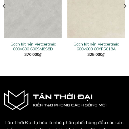
Gạch lát nền Vietceramic
Gạch lát nền Vietceramic
600×600 600SM8S8D
600×600 60YR5018A
370,000
₫
325,000
₫
Tân Thời Đại tự hào là nhà phân phối hàng đầu các sản