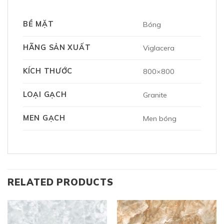
BỀ MẶT
Bóng
HÃNG SẢN XUẤT
Viglacera
KÍCH THƯỚC
800×800
LOẠI GẠCH
Granite
MEN GẠCH
Men bóng
RELATED PRODUCTS