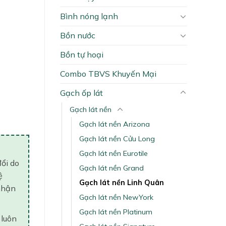
Bình nóng lạnh
Bồn nước
Bồn tự hoại
Combo TBVS Khuyến Mại
Gạch ốp lát
Gạch lát nền
Gạch lát nền Arizona
Gạch lát nền Cửu Long
Gạch lát nền Eurotile
đổi do
Gạch lát nền Grand
ệ
Gạch lát nền Linh Quân
nhận
Gạch lát nền NewYork
Gạch lát nền Platinum
 luôn