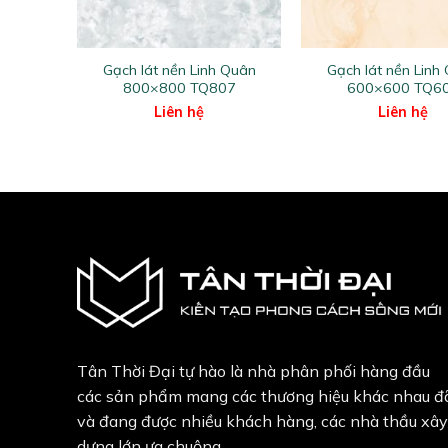
+
+
 Quân
Gạch lát nền Linh Quân
Gạch lát nền Linh
08
800×800 TQ807
600×600 TQ6
Liên hệ
Liên hệ
Tân Thời Đại tự hào là nhà phân phối hàng đầu
các sản phẩm mang các thương hiệu khác nhau đ
và đang được nhiều khách hàng, các nhà thầu xây
dựng lớn ưa chuộng.