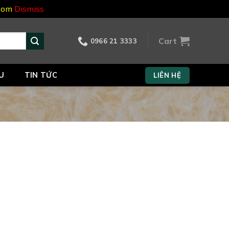
.com
Dismiss
Cart
0966 21 3333
U
TIN TỨC
LIÊN HỆ