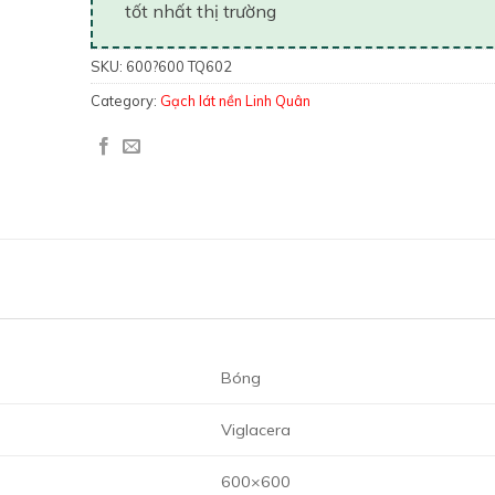
tốt nhất thị trường
SKU:
600?600 TQ602
Category:
Gạch lát nền Linh Quân
Bóng
Viglacera
600×600