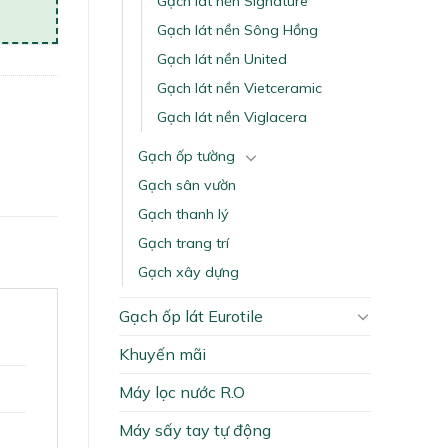
Gạch lát nền Signature
Gạch lát nền Sông Hồng
Gạch lát nền United
Gạch lát nền Vietceramic
Gạch lát nền Viglacera
Gạch ốp tường
Gạch sân vườn
Gạch thanh lý
Gạch trang trí
Gạch xây dựng
Gạch ốp lát Eurotile
Khuyến mãi
Máy lọc nước R.O
Máy sấy tay tự động