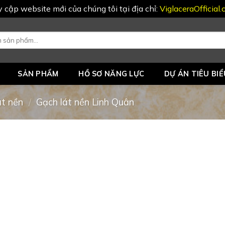
uy cập website mới của chúng tôi tại địa chỉ:
ViglaceraOfficial
SẢN PHẨM
HỒ SƠ NĂNG LỰC
DỰ ÁN TIÊU BIỂ
át nền
/
Gạch lát nền Linh Quân