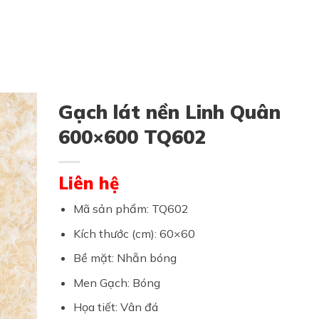
Gạch lát nền Linh Quân
600×600 TQ602
Liên hệ
Mã sản phẩm: TQ602
Kích thước (cm): 60×60
Bề mặt: Nhẵn bóng
Men Gạch: Bóng
Họa tiết: Vân đá