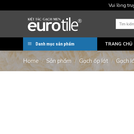
Vui lòng tr
Skip
to
Search
for:
content
Danh mục sản phẩm
TRANG CHỦ
Home
/
Sản phẩm
/
Gạch ốp lát
/
Gạch l