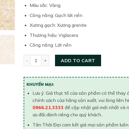
Màu sắc: Vàng
Công năng: Gạch lát nền
Xương gạch: Xương granite
Thương hiệu: Viglacera
Công năng: Lát nền
Gạch lát nền Linh Quân 600×600 TQ602 quantity
ADD TO CART
KHUYẾN MẠI:
Lưu ý: Giá thực tế của sản phẩm có thể thay 
chính sách của hãng sản xuất, vui lòng liên h
0966.21.3333
để cập nhật giá mới nhất và 
ưu đãi dành riêng cho quý khách..
Tân Thời Đại cam kết giá mọi sản phẩm luôn