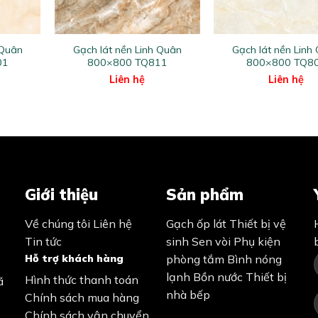
+
+
 Quân
Gạch lát nền Linh Quân
Gạch lát nền Linh
01
800×800 TQ811
800×800 TQ8
Liên hệ
Liên hệ
Giới thiệu
Sản phẩm
Về chúng tôi
Liên hệ
Gạch ốp lát
Thiết bị vệ
Tin tức
sinh
Sen vòi
Phụ kiện
Hỗ trợ khách hàng
phòng tắm
Bình nóng
lạnh
Bồn nước
Thiết bị
Hình thức thanh toán
ã
nhà bếp
Chính sách mua hàng
Chính sách vận chuyển