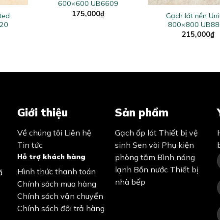
600×600 UB6609
175,000
₫
ted
Gạch lát nền Uni
20
800×800 UB88
215,000
₫
Giới thiệu
Sản phẩm
Về chúng tôi
Liên hệ
Gạch ốp lát
Thiết bị vệ
Tin tức
sinh
Sen vòi
Phụ kiện
Hỗ trợ khách hàng
phòng tắm
Bình nóng
lạnh
Bồn nước
Thiết bị
Hình thức thanh toán
ã
nhà bếp
Chính sách mua hàng
Chính sách vận chuyển
Chính sách đổi trả hàng