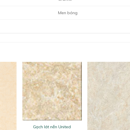
Men bóng
+
Gạch lát nền United
+