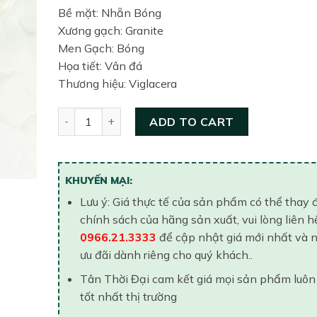
Bề mặt: Nhẵn Bóng
Xương gạch: Granite
Men Gạch: Bóng
Họa tiết: Vân đá
Thương hiệu: Viglacera
Gạch lát nền United 800×800 TB 894 quantity
ADD TO CART
KHUYẾN MẠI:
Lưu ý: Giá thực tế của sản phẩm có thể thay 
chính sách của hãng sản xuất, vui lòng liên h
0966.21.3333
để cập nhật giá mới nhất và 
ưu đãi dành riêng cho quý khách..
Tân Thời Đại cam kết giá mọi sản phẩm luôn
tốt nhất thị trường