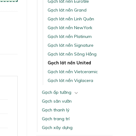
Gạch lát nền Eurotile
Gạch lát nền Grand
Gạch lát nền Linh Quân
Gạch lát nền NewYork
Gạch lát nền Platinum
Gạch lát nền Signature
Gạch lát nền Sông Hồng
Gạch lát nền United
Gạch lát nền Vietceramic
Gạch lát nền Viglacera
Gạch ốp tường
Gạch sân vườn
Gạch thanh lý
Gạch trang trí
Gạch xây dựng