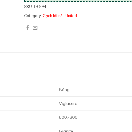
SKU:
TB 894
Category:
Gạch lát nền United
Bóng
Viglacera
800×800
Granite