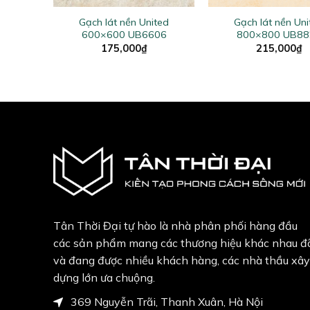
ted
Gạch lát nền United
Gạch lát nền Uni
01
600×600 UB6606
800×800 UB88
175,000
₫
215,000
₫
Tân Thời Đại tự hào là nhà phân phối hàng đầu
các sản phẩm mang các thương hiệu khác nhau đ
và đang được nhiều khách hàng, các nhà thầu xây
dựng lớn ưa chuộng.
369 Nguyễn Trãi, Thanh Xuân, Hà Nội