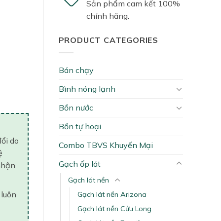
Sản phẩm cam kết 100%
chính hãng.
PRODUCT CATEGORIES
Bán chạy
Bình nóng lạnh
Bồn nước
Bồn tự hoại
đổi do
Combo TBVS Khuyến Mại
ệ
Gạch ốp lát
nhận
Gạch lát nền
 luôn
Gạch lát nền Arizona
Gạch lát nền Cửu Long