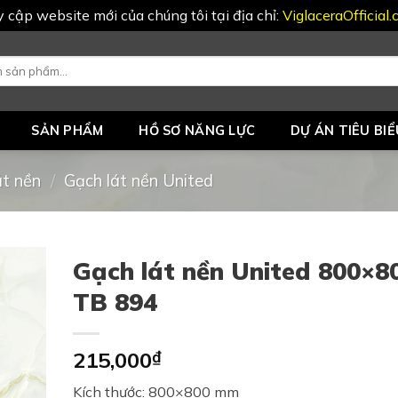
uy cập website mới của chúng tôi tại địa chỉ:
ViglaceraOfficial
SẢN PHẨM
HỒ SƠ NĂNG LỰC
DỰ ÁN TIÊU BIỂ
át nền
/
Gạch lát nền United
Gạch lát nền United 800×8
TB 894
215,000
₫
Kích thước: 800×800 mm