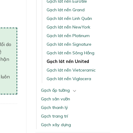
Gạch lát nền Eurotile
Gạch lát nền Grand
Gạch lát nền Linh Quân
Gạch lát nền NewYork
Gạch lát nền Platinum
đổi do
Gạch lát nền Signature
ệ
Gạch lát nền Sông Hồng
nhận
Gạch lát nền United
Gạch lát nền Vietceramic
 luôn
Gạch lát nền Viglacera
Gạch ốp tường
Gạch sân vườn
Gạch thanh lý
Gạch trang trí
Gạch xây dựng