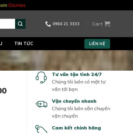
.com
Dismiss
Cart
0966 21 3333
U
TIN TỨC
LIÊN HỆ
Tư vấn tận tình 24/7
Chúng tôi luôn có mặt tư
00
vấn tới bạn.
Vận chuyển nhanh
Chúng tôi luôn sẵn chuyến
vận chuyển.
Cam kết chính hãng