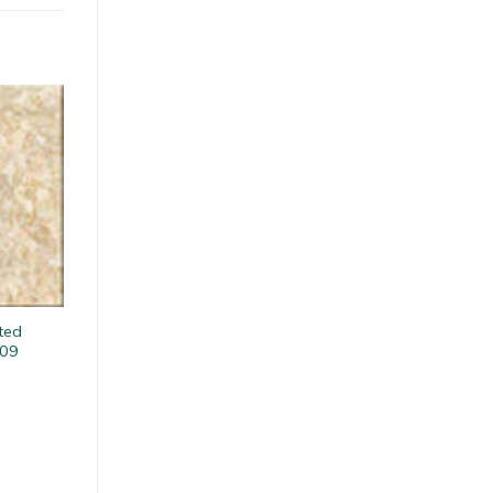
ted
09