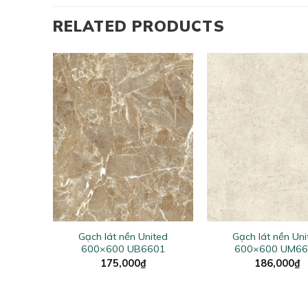
RELATED PRODUCTS
+
+
ted
Gạch lát nền United
Gạch lát nền Uni
08
600×600 UB6601
600×600 UM66
175,000
₫
186,000
₫