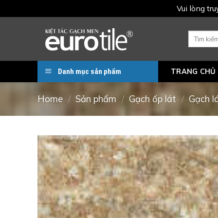
Vui lòng tr
Skip
to
Search
for:
content
Danh mục sản phẩm
TRANG CHỦ
Home
/
Sản phẩm
/
Gạch ốp lát
/
Gạch l