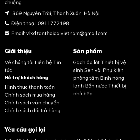
chuộng.
369 Nguyễn Trãi, Thanh Xuân, Hà Nội
Điện thoại:
0911772198
Email:
vlxd.tanthoidaivietnam@gmail.com
Giới thiệu
Sản phẩm
Về chúng tôi
Liên hệ
Tin
Gạch ốp lát
Thiết bị vệ
tức
sinh
Sen vòi
Phụ kiện
Hỗ trợ khách hàng
phòng tắm
Bình nóng
lạnh
Bồn nước
Thiết bị
Hình thức thanh toán
nhà bếp
Chính sách mua hàng
Chính sách vận chuyển
Chính sách đổi trả hàng
Yêu cầu gọi lại