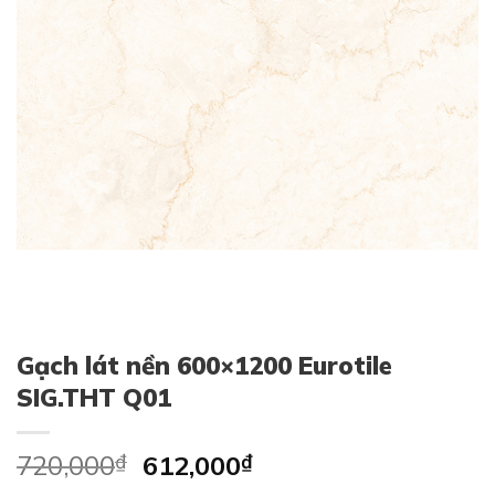
Gạch lát nền 600×1200 Eurotile
SIG.THT Q01
Original
Current
720,000
₫
612,000
₫
price
price