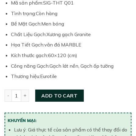
Mã sản phẩm:
SIG-THT Q01
was:
is:
720,000₫.
612,000₫.
Tình trạng:
Còn hàng
Bề Mặt Gạch:
Men bóng
Chất Liệu Gạch:
Xương gạch Granite
Họa Tiết Gạch:
vân đá MARBLE
Kích thước gạch:
60×120 (cm)
Công năng Gạch:
Gạch lát nền, Gạch ốp tường
Thương hiệu:
Eurotile
Gạch lát nền 600x1200 Eurotile SIG.THT Q01 quantity
ADD TO CART
KHUYẾN MẠI:
Lưu ý: Giá thực tế của sản phẩm có thể thay đổi do