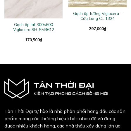
Gạch ốp tường Viglacera –
Cửu Long CL-1324
Gạch ốp lát 300×600
297,000
₫
Viglacera SH-SM3612
170,500
₫
Tân Thời Đại tự hào là nhà phân phối hàng đầu các sản
phẩm mang các thương hiệu khác nhau đã và đang
được nhiều khách hàng, các nhà thầu xây dựng lớn ưa