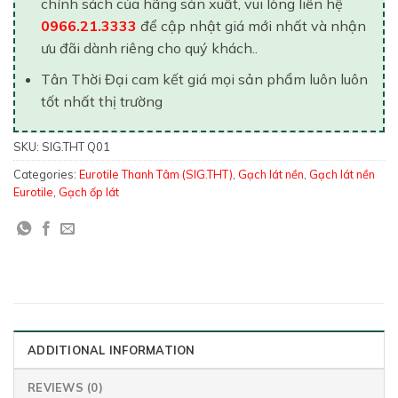
chính sách của hãng sản xuất, vui lòng liên hệ
0966.21.3333
để cập nhật giá mới nhất và nhận
ưu đãi dành riêng cho quý khách..
Tân Thời Đại cam kết giá mọi sản phẩm luôn luôn
tốt nhất thị trường
SKU:
SIG.THT Q01
Categories:
Eurotile Thanh Tâm (SIG.THT)
,
Gạch lát nền
,
Gạch lát nền
Eurotile
,
Gạch ốp lát
ADDITIONAL INFORMATION
REVIEWS (0)