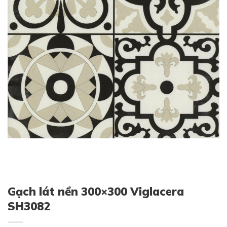
Gạch lát nền 300×300 Viglacera
SH3082