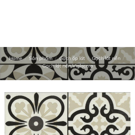
Home
/
Sản phẩm
/
Gạch ốp lát
/
Gạch lát nền
/
Gạch lát nền Viglacera