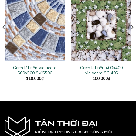
Gạch lát nền Viglacera
Gạch lát nền 400×400
500×500 SV 5506
Viglacera SG 405
110,000
₫
100,000
₫