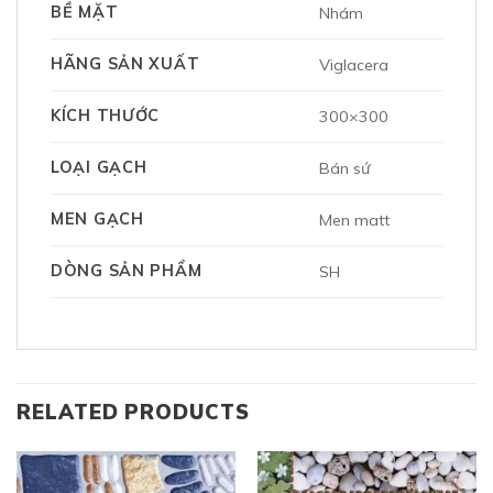
BỀ MẶT
Nhám
HÃNG SẢN XUẤT
Viglacera
KÍCH THƯỚC
300×300
LOẠI GẠCH
Bán sứ
MEN GẠCH
Men matt
DÒNG SẢN PHẨM
SH
RELATED PRODUCTS