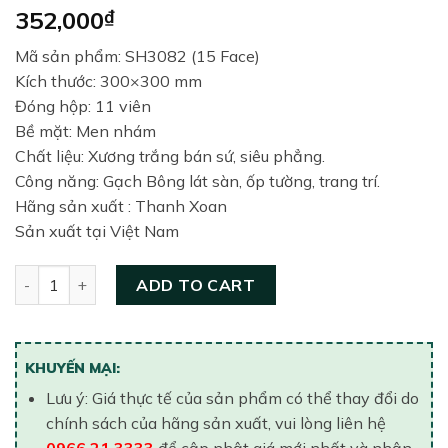
352,000
₫
Mã sản phẩm: SH3082 (15 Face)
Kích thước: 300×300 mm
Đóng hộp: 11 viên
Bề mặt: Men nhám
Chất liệu: Xương trắng bán sứ, siêu phẳng.
Công năng: Gạch Bông lát sàn, ốp tường, trang trí.
Hãng sản xuất : Thanh Xoan
Sản xuất tại Việt Nam
Gạch lát nền 300×300 Viglacera SH3082 quantity
ADD TO CART
KHUYẾN MẠI:
Lưu ý: Giá thực tế của sản phẩm có thể thay đổi do
chính sách của hãng sản xuất, vui lòng liên hệ
0966.21.3333
để cập nhật giá mới nhất và nhận