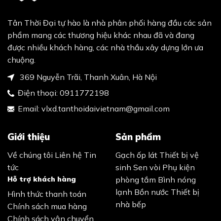
Tân Thời Đại tự hào là nhà phân phối hàng đầu các sản
phẩm mang các thương hiệu khác nhau đã và đang
được nhiều khách hàng, các nhà thầu xây dựng lớn ưa
chuộng.
369 Nguyễn Trãi, Thanh Xuân, Hà Nội
Điện thoại:
0911772198
Email:
vlxd.tanthoidaivietnam@gmail.com
Giới thiệu
Sản phẩm
Về chúng tôi
Liên hệ
Tin
Gạch ốp lát
Thiết bị vệ
tức
sinh
Sen vòi
Phụ kiện
Hỗ trợ khách hàng
phòng tắm
Bình nóng
lạnh
Bồn nước
Thiết bị
Hình thức thanh toán
nhà bếp
Chính sách mua hàng
Chính sách vận chuyển