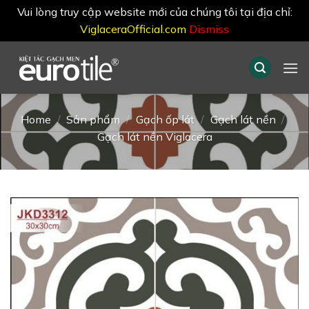
Vui lòng truy cập website mới của chúng tôi tại địa chỉ:
ViglaceraOfficial.com
Dismiss
Skip
to
content
Home
/
Sản phẩm
/
Gạch ốp lát
/
Gạch lát nền
/
Gạch lát nền Viglacera