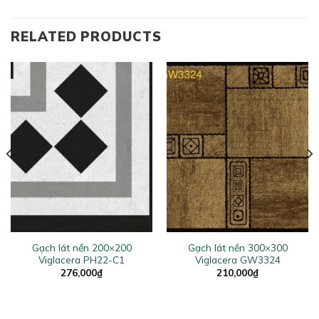
RELATED PRODUCTS
Gạch lát nền 200×200
Gạch lát nền 300×300
Viglacera PH22-C1
Viglacera GW3324
276,000
₫
210,000
₫