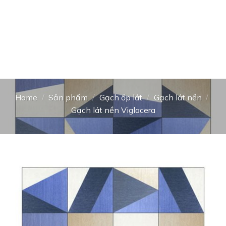
Home
/
Sản phẩm
/
Gạch ốp lát
/
Gạch lát nền
/
Gạch lát nền Viglacera