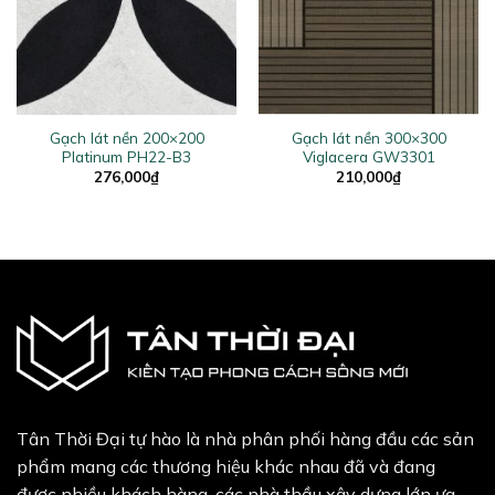
Gạch lát nền 200×200
Gạch lát nền 300×300
Platinum PH22-B3
Viglacera GW3301
276,000
₫
210,000
₫
Tân Thời Đại tự hào là nhà phân phối hàng đầu các sản
phẩm mang các thương hiệu khác nhau đã và đang
được nhiều khách hàng, các nhà thầu xây dựng lớn ưa