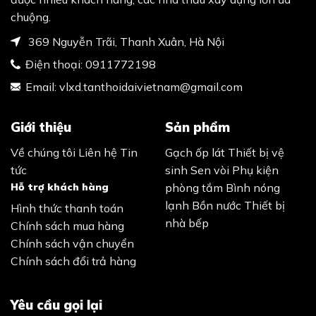
chuộng.
369 Nguyễn Trãi, Thanh Xuân, Hà Nội
Điện thoại:
0911772198
Email:
vlxd.tanthoidaivietnam@gmail.com
Giới thiệu
Sản phẩm
Về chúng tôi
Liên hệ
Tin
Gạch ốp lát
Thiết bị vệ
tức
sinh
Sen vòi
Phụ kiện
Hỗ trợ khách hàng
phòng tắm
Bình nóng
lạnh
Bồn nước
Thiết bị
Hình thức thanh toán
nhà bếp
Chính sách mua hàng
Chính sách vận chuyển
Chính sách đổi trả hàng
Yêu cầu gọi lại