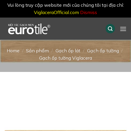
Vui lòng truy cập website mới của chúng tôi tại địa chỉ:
ViglaceraOfficial.com
Dismiss
Skip
to
content
Home
/
Sản phẩm
/
Gạch ốp lát
/
Gạch ốp tường
/
Gạch ốp tường Viglacera