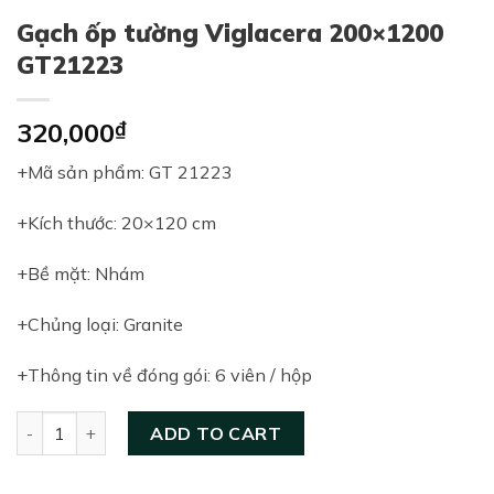
Gạch ốp tường Viglacera 200×1200
GT21223
320,000
₫
+Mã sản phẩm: GT 21223
+Kích thước: 20×120 cm
+Bề mặt: Nhám
+Chủng loại: Granite
+Thông tin về đóng gói: 6 viên / hộp
Gạch ốp tường Viglacera 200×1200 GT21223 quantity
ADD TO CART