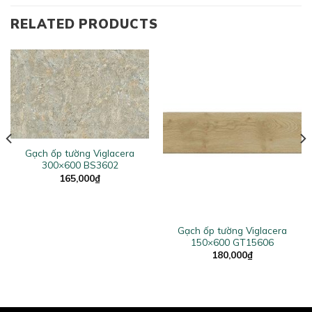
RELATED PRODUCTS
Gạch ốp tường Viglacera
300×600 BS3602
165,000
₫
Gạch ốp tường Viglacera
150×600 GT15606
180,000
₫