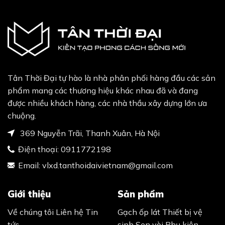
Tân Thời Đại tự hào là nhà phân phối hàng đầu các sản
phẩm mang các thương hiệu khác nhau đã và đang
được nhiều khách hàng, các nhà thầu xây dựng lớn ưa
chuộng.
369 Nguyễn Trãi, Thanh Xuân, Hà Nội
Điện thoại:
0911772198
Email:
vlxd.tanthoidaivietnam@gmail.com
Giới thiệu
Sản phẩm
Về chúng tôi
Liên hệ
Tin
Gạch ốp lát
Thiết bị vệ
tức
sinh
Sen vòi
Phụ kiện