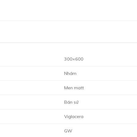
300×600
Nhám
Men matt
Bán sứ
Viglacera
GW