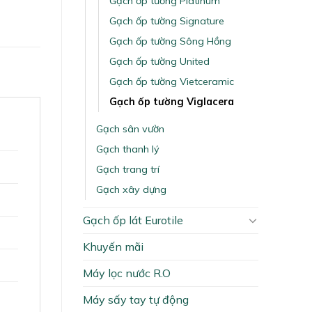
Gạch ốp tường Platinum
Gạch ốp tường Signature
Gạch ốp tường Sông Hồng
Gạch ốp tường United
Gạch ốp tường Vietceramic
Gạch ốp tường Viglacera
Gạch sân vườn
Gạch thanh lý
Gạch trang trí
Gạch xây dựng
Gạch ốp lát Eurotile
Khuyến mãi
Máy lọc nước R.O
Máy sấy tay tự động