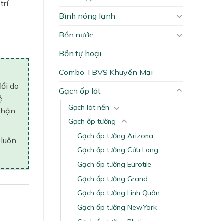
trí
Bình nóng lạnh
ity
Bồn nước
Bồn tự hoại
Combo TBVS Khuyến Mại
đổi do
Gạch ốp lát
ệ
Gạch lát nền
nhận
Gạch ốp tường
Gạch ốp tường Arizona
 luôn
Gạch ốp tường Cửu Long
Gạch ốp tường Eurotile
Gạch ốp tường Grand
Gạch ốp tường Linh Quân
Gạch ốp tường NewYork