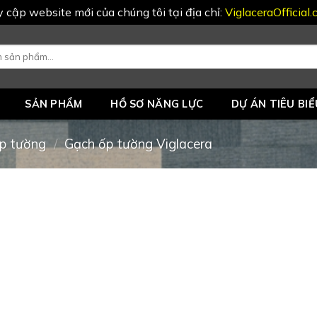
uy cập website mới của chúng tôi tại địa chỉ:
ViglaceraOfficial
SẢN PHẨM
HỒ SƠ NĂNG LỰC
DỰ ÁN TIÊU BIỂ
p tường
/
Gạch ốp tường Viglacera