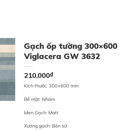
Gạch ốp tường 300×600
Viglacera GW 3632
210,000
₫
Kích thước: 300×600 mm
Bề mặt: Nhám
Men Gạch: Matt
Xương gạch: Bán sứ