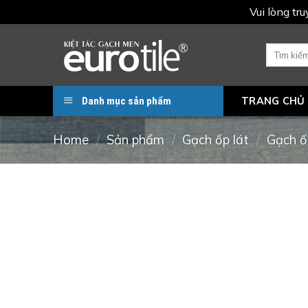
Vui lòng tr
Skip
to
Search
for:
content
Danh mục sản phẩm
TRANG CHỦ
Home
/
Sản phẩm
/
Gạch ốp lát
/
Gạch ố