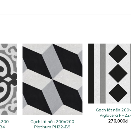
+
Gạch lát nền 20
+
Viglacera PH22
276,000
₫
0×200
Gạch lát nền 200×200
-B4
Platinum PH22-B9