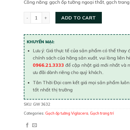
Công năng: gạch ốp tường ngoại thất, gạch trang 
Gạch ốp tường 300×600 Viglacera GW 3632 quant
ADD TO CART
KHUYẾN MẠI:
Lưu ý: Giá thực tế của sản phẩm có thể thay 
chính sách của hãng sản xuất, vui lòng liên h
0966.21.3333
để cập nhật giá mới nhất và 
ưu đãi dành riêng cho quý khách..
Tân Thời Đại cam kết giá mọi sản phẩm luôn
tốt nhất thị trường
SKU:
GW 3632
Categories:
Gạch ốp tường Viglacera
,
Gạch trang trí