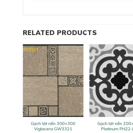
RELATED PRODUCTS
+
+
×300
Gạch lát nền 300×300
Gạch lát nền 20
303
Viglacera GW3321
Platinum PH22