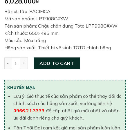
6,028,000
Bộ sưu tập: PACIFICA
Mã sản phẩm: LPT908C#XW
Tên sản phẩm: Chậu chân đứng Toto LPT908C#XW
Kích thước: 650×495 mm
Màu sắc: Màu trắng
Hãng sản xuất: Thiết bị vệ sinh TOTO chính hãng
Chậu rửa chân dài TOTO LPT908C#XW quantity
ADD TO CART
KHUYẾN MẠI:
Lưu ý: Giá thực tế của sản phẩm có thể thay đổi do
chính sách của hãng sản xuất, vui lòng liên hệ
0966.21.3333
để cập nhật giá mới nhất và nhận
ưu đãi dành riêng cho quý khách..
Tân Thời Đại cam kết giá mọi sản phẩm luôn luôn