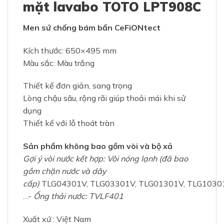
mặt lavabo TOTO LPT908C
Men sứ chống bám bẩn CeFiONtect
Kích thước: 650×495 mm
Màu sắc: Màu trắng
Thiết kế đơn giản, sang trọng
Lòng chậu sâu, rộng rãi giúp thoải mái khi sử
dụng
Thiết kế với lỗ thoát tràn
Sản phẩm không bao gồm vòi và bộ xả
Gợi ý vòi nước kết hợp: Vòi nóng lạnh (đã bao
gồm chặn nước và dây
cấp)
TLG04301V, TLG03301V, TLG01301V, TLG1030
…-
Ống thải nước: TVLF401
Xuất xứ : Việt Nam