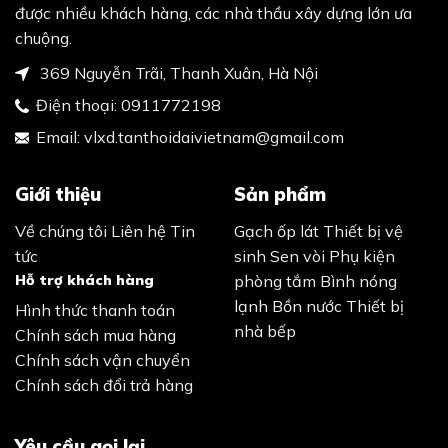
được nhiều khách hàng, các nhà thầu xây dựng lớn ưa
chuộng.
369 Nguyễn Trãi, Thanh Xuân, Hà Nội
Điện thoại:
0911772198
Email:
vlxd.tanthoidaivietnam@gmail.com
Giới thiệu
Sản phẩm
Về chúng tôi
Liên hệ
Tin
Gạch ốp lát
Thiết bị vệ
tức
sinh
Sen vòi
Phụ kiện
Hỗ trợ khách hàng
phòng tắm
Bình nóng
lạnh
Bồn nước
Thiết bị
Hình thức thanh toán
nhà bếp
Chính sách mua hàng
Chính sách vận chuyển
Chính sách đổi trả hàng
Yêu cầu gọi lại