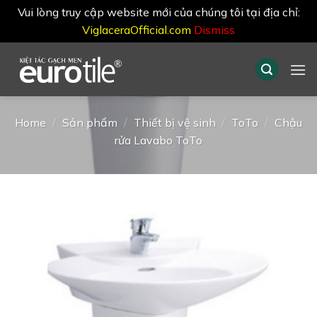
Vui lòng truy cập website mới của chúng tôi tại địa chỉ:
ViglaceraOfficial.com
Dismiss
Skip
to
content
Home
/
Sản phẩm
/
Thiết bị vệ sinh
/
ToTo
/
Chậu
rửa Lavabo ToTo