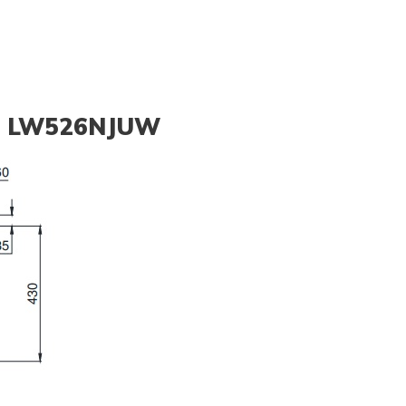
OTO LW526NJUW