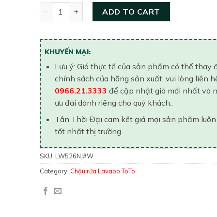
Chậu rửa dương bàn TOTO LW526NJ#W quantity
ADD TO CART
KHUYẾN MẠI:
Lưu ý: Giá thực tế của sản phẩm có thể thay 
chính sách của hãng sản xuất, vui lòng liên h
0966.21.3333
để cập nhật giá mới nhất và 
ưu đãi dành riêng cho quý khách..
Tân Thời Đại cam kết giá mọi sản phẩm luôn
tốt nhất thị trường
SKU:
LW526NJ#W
Category:
Chậu rửa Lavabo ToTo