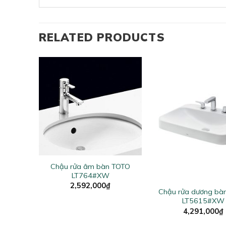
RELATED PRODUCTS
+
Chậu rửa âm bàn TOTO
+
LT764#XW
2,592,000
₫
n TOTO
Chậu rửa dương bà
W
LT5615#XW
4,291,000
₫