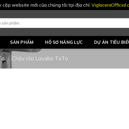
uy cập website mới của chúng tôi tại địa chỉ:
ViglaceraOfficial
SẢN PHẨM
HỒ SƠ NĂNG LỰC
DỰ ÁN TIÊU BIỂ
To
/
Chậu rửa Lavabo ToTo