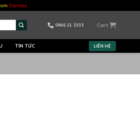
.com
Dismiss
Cart
0966 21 3333
U
TIN TỨC
LIÊN HỆ