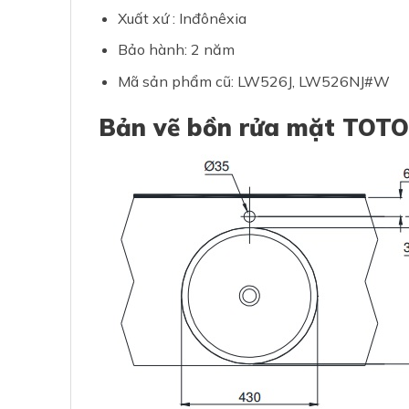
Xuất xứ : Inđônêxia
Bảo hành: 2 năm
Mã sản phẩm cũ: LW526J, LW526NJ#W
Bản vẽ bồn rửa mặt T