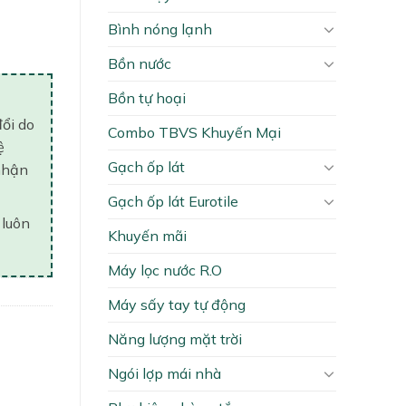
Bình nóng lạnh
Bồn nước
Bồn tự hoại
đổi do
Combo TBVS Khuyến Mại
ệ
Gạch ốp lát
nhận
Gạch ốp lát Eurotile
 luôn
Khuyến mãi
Máy lọc nước R.O
Máy sấy tay tự động
Năng lượng mặt trời
Ngói lợp mái nhà