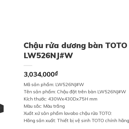
Chậu rửa dương bàn TOTO
LW526NJ#W
3,034,000
₫
Mã sản phẩm: LW526NJ#W
Tên sản phẩm: Chậu đặt trên bàn LW526NJ#W
Kích thước: 430Wx430Dx75H mm
Màu sắc: Màu trắng
Xuất xứ sản phẩm lavabo chậu rửa TOTO:
Hãng sản xuất: Thiết bị vệ sinh TOTO chính hãn