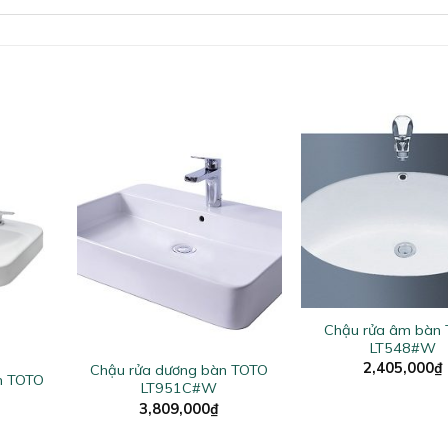
+
Chậu rửa âm bàn
+
LT548#W
2,405,000
₫
Chậu rửa dương bàn TOTO
n TOTO
LT951C#W
3,809,000
₫