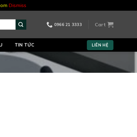
.com
Dismiss
Cart
0966 21 3333
U
TIN TỨC
LIÊN HỆ