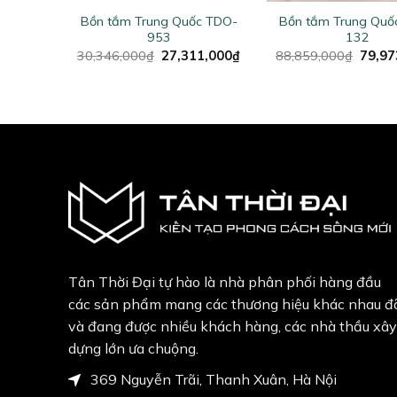
c TDO-
Bồn tắm Trung Quốc TDO-
Bồn tắm Trung Quố
953
132
Original
Current
Origin
30,346,000
₫
27,311,000
₫
88,859,000
₫
79,97
price
price
price
was:
is:
was:
30,346,000₫.
27,311,000₫.
88,85
Tân Thời Đại tự hào là nhà phân phối hàng đầu
các sản phẩm mang các thương hiệu khác nhau đ
và đang được nhiều khách hàng, các nhà thầu xây
dựng lớn ưa chuộng.
369 Nguyễn Trãi, Thanh Xuân, Hà Nội