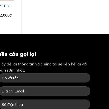
c TDO-
al
Current
2,000
₫
price
is:
5,000₫.
51,592,000₫.
Yêu cầu gọi lại
Hãy để lại thông tin và chúng tôi sẽ liên hệ lại với
bạn sớm nhất.