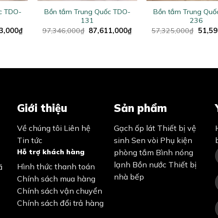
c TDO-
Bồn tắm Trung Quốc TDO-
Bồn tắm Trung Quố
131
236
al
Current
Original
Current
Origin
3,000
₫
97,346,000
₫
87,611,000
₫
57,325,000
₫
51,59
price
price
price
price
is:
was:
is:
was:
9,000₫.
79,973,000₫.
97,346,000₫.
87,611,000₫.
57,32
Giới thiệu
Sản phẩm
Về chúng tôi
Liên hệ
Gạch ốp lát
Thiết bị vệ
Tin tức
sinh
Sen vòi
Phụ kiện
Hỗ trợ khách hàng
phòng tắm
Bình nóng
lạnh
Bồn nước
Thiết bị
Hình thức thanh toán
ã
nhà bếp
Chính sách mua hàng
Chính sách vận chuyển
Chính sách đổi trả hàng