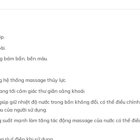
p.
ài.
ống bám bẩn, bền màu.
g hệ thống massage thủy lực.
g tới cảm giác thư giãn sảng khoái.
úp giữ nhiệt độ nước trong bồn không đổi, có thể điều chỉnh
au của người sử dụng.
g suất mạnh làm tăng tác động massage của nước có thể điề
ng rò rỉ điện khi sử dụng