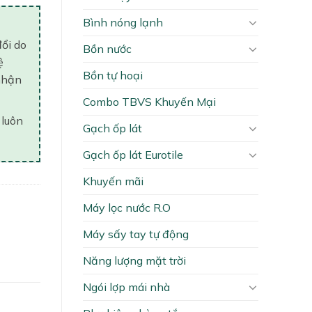
Bình nóng lạnh
đổi do
Bồn nước
ệ
Bồn tự hoại
nhận
Combo TBVS Khuyến Mại
 luôn
Gạch ốp lát
Gạch ốp lát Eurotile
Khuyến mãi
Máy lọc nước R.O
Máy sấy tay tự động
Năng lượng mặt trời
Ngói lợp mái nhà