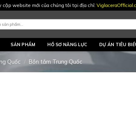
uy cập website mới của chúng tôi tại địa chỉ:
ViglaceraOfficial
SẢN PHẨM
HỒ SƠ NĂNG LỰC
DỰ ÁN TIÊU BIỂ
ng Quốc
/
Bồn tắm Trung Quốc