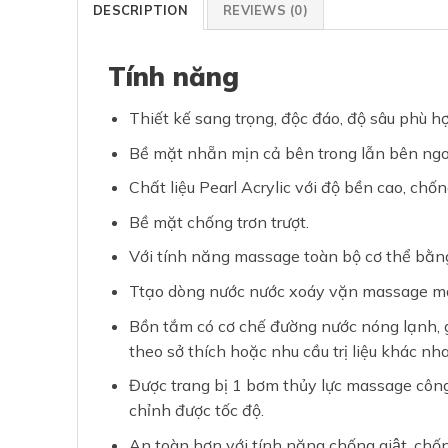
DESCRIPTION
REVIEWS (0)
Tính năng
Thiết kế sang trọng, độc đáo, độ sâu phù hợ
Bề mặt nhẵn mịn cả bên trong lẫn bên ngo
Chất liệu Pearl Acrylic với độ bền cao, ch
Bề mặt chống trơn trượt.
Với tính năng massage toàn bộ cơ thể bằn
Ttạo dòng nước nước xoáy vặn massage man
Bồn tắm có cơ chế đường nước nóng lạnh, gi
theo sở thích hoặc nhu cầu trị liệu khác nh
Được trang bị 1 bơm thủy lực massage côn
chỉnh được tốc độ.
An toàn hơn với tính năng chống giật, chố