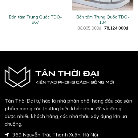
Bồn tắm Trung Quốc TDO-
Bồn tắm Trung Quốc TDO-
967
134
Original
Curr
86,805,000
₫
78,124,000
₫
price
price
was:
is:
86,805,000₫.
78,1
Tân Thời Đại tự hào là nhà phân phối hàng đầu các sản
phẩm mang các thương hiệu khác nhau đã và đang
được nhiều khách hàng, các nhà thầu xây dựng lớn ưa
chuộng.
369 Nguyễn Trãi, Thanh Xuân, Hà Nội