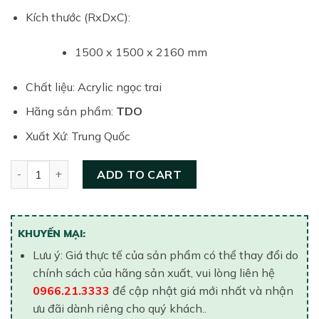
was:
is:
88,859,000₫.
79,973,000₫.
Kích thước (RxDxC):
1500 x 1500 x 2160 mm
Chất liệu: Acrylic ngọc trai
Hãng sản phẩm:
TDO
Xuất Xứ: Trung Quốc
Bồn tắm Trung Quốc TDO-132 quantity
ADD TO CART
KHUYẾN MẠI:
Lưu ý: Giá thực tế của sản phẩm có thể thay đổi do
chính sách của hãng sản xuất, vui lòng liên hệ
0966.21.3333
để cập nhật giá mới nhất và nhận
ưu đãi dành riêng cho quý khách..