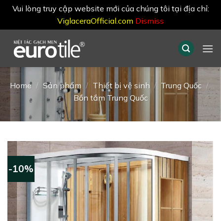
Vui lòng truy cập website mới của chúng tôi tại địa chỉ:
ViglaceraOfficial.com
Dismiss
Skip
to
content
Home
/
Sản phẩm
/
Thiết bị vệ sinh
/
Trung Quốc
/
Bồn tắm Trung Quốc
-10%