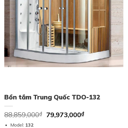
Bồn tắm Trung Quốc TDO-132
Original
Current
88,859,000
₫
79,973,000
₫
price
price
Model:
132