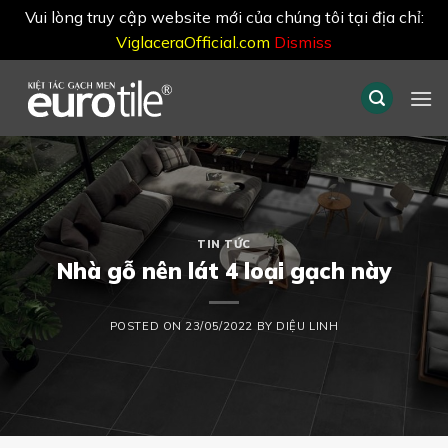
Vui lòng truy cập website mới của chúng tôi tại địa chỉ:
ViglaceraOfficial.com
Dismiss
Skip
to
content
TIN TỨC
Nhà gỗ nên lát 4 loại gạch này
POSTED ON
23/05/2022
BY
DIỆU LINH