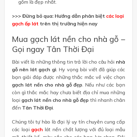
gốm là đẹp nhất.
>>> Đừng bỏ qua: Hướng dẫn phân biệt
các loại
gạch ốp lát
trên thị trường hiện nay
Mua gạch lát nền cho nhà gỗ –
Gọi ngay Tân Thời Đại
Bài viết là những thông tin trả lời cho câu hỏi
nhà
gỗ nên lát gạch gì
. Hy vọng bài viết đã giúp các
bạn giải đáp được những thắc mắc về việc chọn
gạch lát nền cho nhà gỗ đẹp
. Nếu như các bạn
còn gì thắc mắc hay chưa biết địa chỉ mua những
loại
gạch lát nền cho nhà gỗ đẹp
thì nhanh chân
đến
Tân Thời Đại
.
Chúng tôi tự hào là đại lý uy tín chuyên cung cấp
các loại
gạch
lát nền chất lượng với đủ loại mẫu
mã, thiết kế, màu sắc cho các bạn lựa chọn. Đội