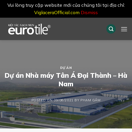
Vui lòng truy cập website mới của chúng tôi tại địa chỉ:
ViglaceraOfficial.com
Dismiss
Skip
to
content
DỰ ÁN
Dự án Nhà máy Tân Á Đại Thành – Hà
Nam
POSTED ON
09/08/2021
BY
PHẠM GẤM