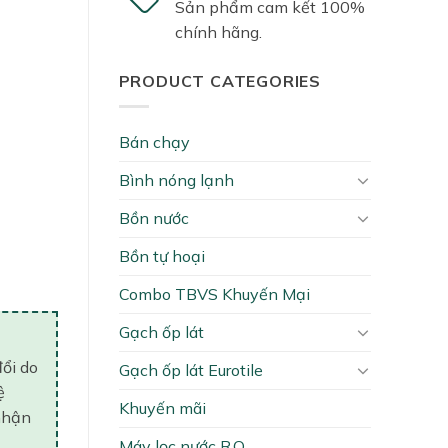
Sản phẩm cam kết 100%
chính hãng.
PRODUCT CATEGORIES
Bán chạy
Bình nóng lạnh
Bồn nước
Bồn tự hoại
Combo TBVS Khuyến Mại
Gạch ốp lát
đổi do
Gạch ốp lát Eurotile
ệ
Khuyến mãi
nhận
Máy lọc nước R.O