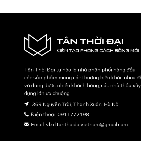
00₫.
500,000₫.
1,000,000₫.
750,000₫.
Tân Thời Đại tự hào là nhà phân phối hàng đầu
các sản phẩm mang các thương hiệu khác nhau đ
và đang được nhiều khách hàng, các nhà thầu xây
dựng lớn ưa chuộng.
369 Nguyễn Trãi, Thanh Xuân, Hà Nội
Điện thoại:
0911772198
Email:
vlxd.tanthoidaivietnam@gmail.com