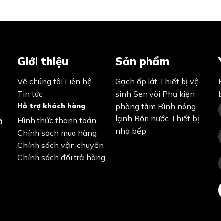
1,430,000₫.
1,000,000₫.
550,0
Giới thiệu
Sản phẩm
Về chúng tôi
Liên hệ
Gạch ốp lát
Thiết bị vệ
Tin tức
sinh
Sen vòi
Phụ kiện
Hỗ trợ khách hàng
phòng tắm
Bình nóng
lạnh
Bồn nước
Thiết bị
Hình thức thanh toán
ã
nhà bếp
Chính sách mua hàng
Chính sách vận chuyển
Chính sách đổi trả hàng