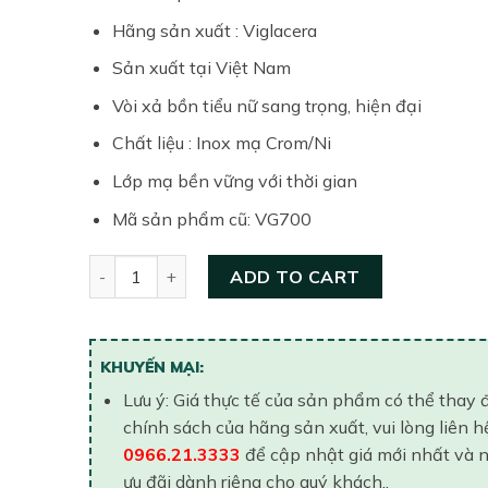
Hãng sản xuất : Viglacera
Sản xuất tại Việt Nam
Vòi xả bồn tiểu nữ sang trọng, hiện đại
Chất liệu : Inox mạ Crom/Ni
Lớp mạ bền vững với thời gian
Mã sản phẩm cũ: VG700
Vòi tiểu nữ nóng lạnh Viglacera VG101 quantity
ADD TO CART
KHUYẾN MẠI:
Lưu ý: Giá thực tế của sản phẩm có thể thay 
chính sách của hãng sản xuất, vui lòng liên h
0966.21.3333
để cập nhật giá mới nhất và 
ưu đãi dành riêng cho quý khách..