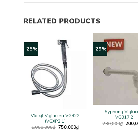
RELATED PRODUCTS
-25%
-29%
+
+
Syphong Viglac
acera
Vòi xịt Viglacera VG822
VG817.2
)
(VGXP2.1)
Origin
280,000
₫
200,
al
Current
Original
Current
000
₫
1,000,000
₫
750,000
₫
price
price
price
price
was:
is:
was:
is:
280,0