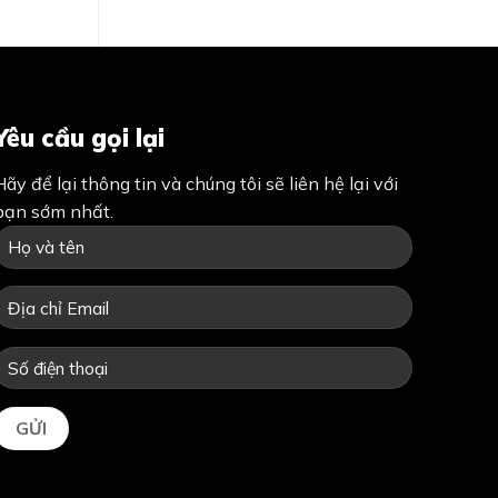
00₫.
390,000₫.
Yêu cầu gọi lại
Hãy để lại thông tin và chúng tôi sẽ liên hệ lại với
bạn sớm nhất.