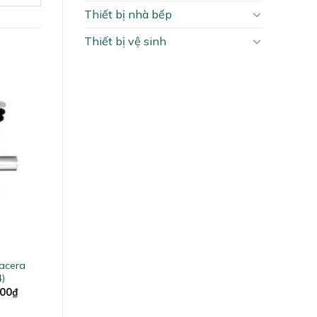
Thiết bị nhà bếp
Thiết bị vệ sinh
lacera
)
al
Current
000
₫
price
is: