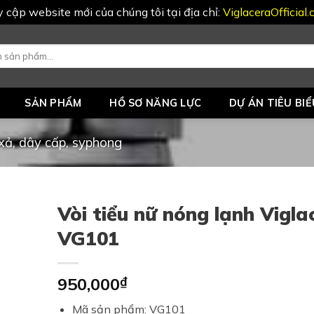
uy cập website mới của chúng tôi tại địa chỉ:
ViglaceraOfficial
SẢN PHẨM
HỒ SƠ NĂNG LỰC
DỰ ÁN TIÊU BIỂ
i xả, dây cấp, syphong
Vòi tiểu nữ nóng lạnh Vigla
VG101
950,000
₫
Mã sản phẩm: VG101