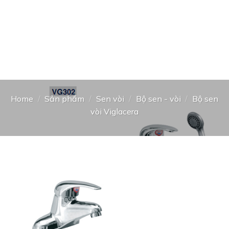
Home
/
Sản phẩm
/
Sen vòi
/
Bộ sen - vòi
/
Bộ sen
vòi Viglacera