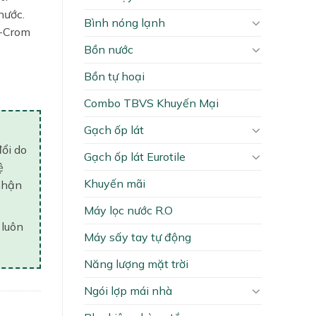
nước.
Bình nóng lạnh
n-Crom
Bồn nước
ntity
Bồn tự hoại
Combo TBVS Khuyến Mại
Gạch ốp lát
đổi do
Gạch ốp lát Eurotile
ệ
Khuyến mãi
nhận
Máy lọc nước R.O
 luôn
Máy sấy tay tự động
Năng lượng mặt trời
Ngói lợp mái nhà