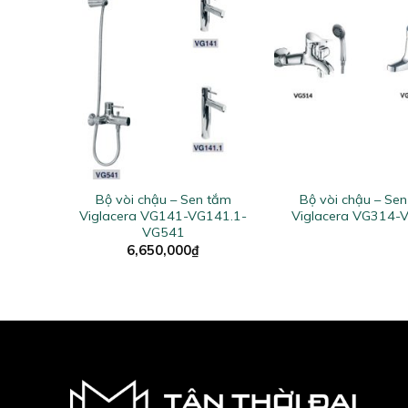
+
+
n tắm
Bộ vòi chậu – Sen tắm
Bộ vòi chậu – Se
VG541
Viglacera VG141-VG141.1-
Viglacera VG314-
VG541
6,650,000
₫