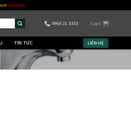
.com
Dismiss
Cart
0966 21 3333
U
TIN TỨC
LIÊN HỆ