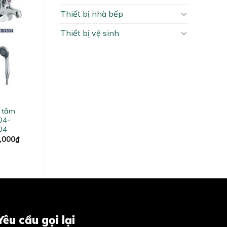
Thiết bị nhà bếp
Thiết bị vệ sinh
n tắm
04-
04
al
Current
,000
₫
price
is:
,000₫.
1,690,000₫.
Yêu cầu gọi lại