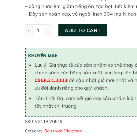
– dòng nước êm, giảm tiếng ồn, tạo bọt, tiết kiệm 
– Dây sen xoắn kép, vỏ ngoài Inox 304 mạ Nike
Bộ vòi chậu – Sen tắm Viglacera VG119-VG519 qua
ADD TO CART
KHUYẾN MẠI:
Lưu ý: Giá thực tế của sản phẩm có thể thay 
chính sách của hãng sản xuất, vui lòng liên h
0966.21.3333
để cập nhật giá mới nhất và 
ưu đãi dành riêng cho quý khách..
Tân Thời Đại cam kết giá mọi sản phẩm luôn
tốt nhất thị trường
SKU:
VG119-VG519
Category:
Bộ sen vòi Viglacera