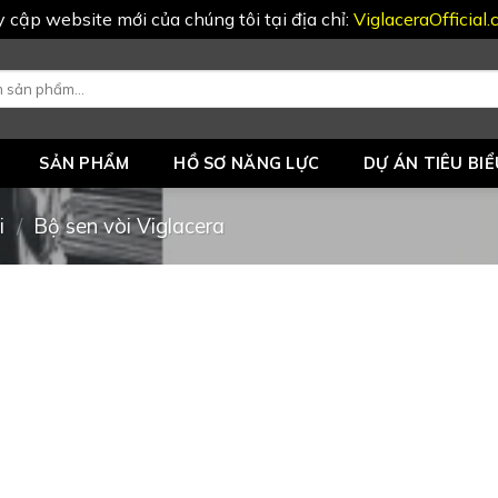
uy cập website mới của chúng tôi tại địa chỉ:
ViglaceraOfficial
SẢN PHẨM
HỒ SƠ NĂNG LỰC
DỰ ÁN TIÊU BIỂ
i
/
Bộ sen vòi Viglacera