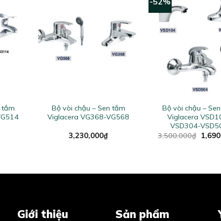
-52%
+
+
n tắm
Bộ vòi chậu – Sen tắm
Bộ vòi chậu – Se
VG514
Viglacera VG368-VG568
Viglacera VSD1
VSD304-VSD5
Origin
3,230,000
₫
3,500,000
₫
1,690
price
was:
3,500
Giới thiệu
Sản phẩm