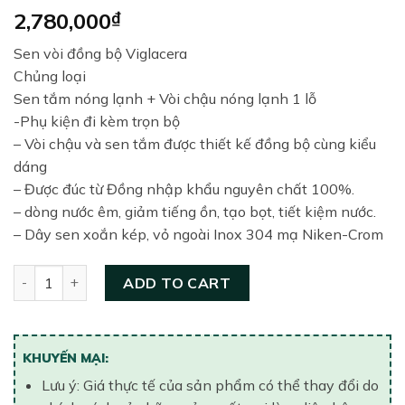
2,780,000
₫
Sen vòi đồng bộ Viglacera
Chủng loại
Sen tắm nóng lạnh + Vòi chậu nóng lạnh 1 lỗ
-Phụ kiện đi kèm trọn bộ
– Vòi chậu và sen tắm được thiết kế đồng bộ cùng kiểu
dáng
– Được đúc từ Đồng nhập khẩu nguyên chất 100%.
– dòng nước êm, giảm tiếng ồn, tạo bọt, tiết kiệm nước.
– Dây sen xoắn kép, vỏ ngoài Inox 304 mạ Niken-Crom
Bộ vòi chậu – Sen tắm Viglacera VG114-VG514 quantity
ADD TO CART
KHUYẾN MẠI:
Lưu ý: Giá thực tế của sản phẩm có thể thay đổi do