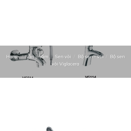
Home
/
Sản phẩm
/
Sen vòi
/
Bộ sen - vòi
/
Bộ sen
vòi Viglacera