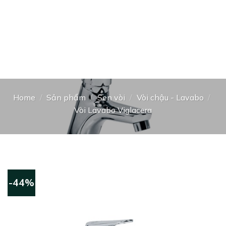
Home
/
Sản phẩm
/
Sen vòi
/
Vòi chậu - Lavabo
/
Vòi Lavabo Viglacera
-44%