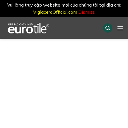
Vui lòng truy cập website mới của chúng tôi tại địa chỉ:
ViglaceraOfficial.com
Dismiss
Skip
to
content