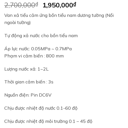
Original
Current
2,700,000
₫
1,950,000
₫
price
price
Van xả tiểu cảm ứng bồn tiểu nam dương tường (Nổi
was:
is:
ngoài tường)
2,700,000₫.
1,950,000₫.
Tự động xả nước cho bồn tiểu nam
Áp lực nước: 0.05MPa ~ 0.7MPa
Phạm vi cảm biến : 800 mm
Lượng nước xả: 1~2L
Thời gian cảm biến : 3s
Nguồn điện: Pin DC6V
Chịu được nhiệt độ nước 0.1-60 độ
Chịu được nhiệt độ môi trường 0.1 – 45 độ